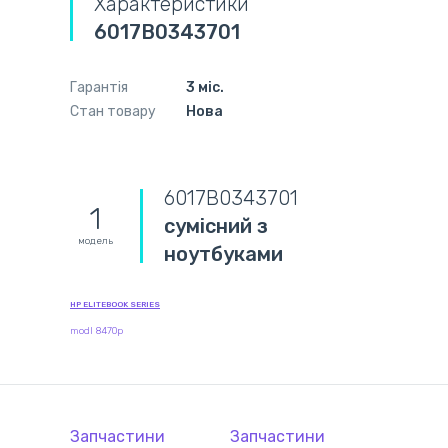
Характеристики
6017B0343701
Гарантія
3 міс.
Стан товару
Нова
6017B0343701
1
сумісний з
модель
ноутбуками
HP ELITEBOOK SERIES
modl 8470p
Запчастини
Запчастини