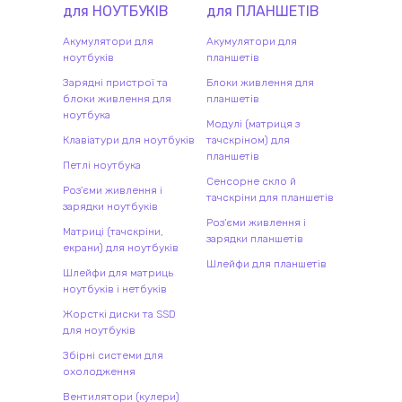
для
НОУТБУК
ІВ
для
ПЛАНШЕТ
ІВ
Акумулятори для
Акумулятори для
ноутбуків
планшетів
Зарядні пристрої та
Блоки живлення для
блоки живлення для
планшетів
ноутбука
Модулі (матриця з
Клавіатури для ноутбуків
тачскріном) для
планшетів
Петлі ноутбука
Сенсорне скло й
Роз'єми живлення і
тачскріни для планшетів
зарядки ноутбуків
Роз'єми живлення і
Матриці (тачскріни,
зарядки планшетів
екрани) для ноутбуків
Шлейфи для планшетів
Шлейфи для матриць
ноутбуків і нетбуків
Жорсткі диски та SSD
для ноутбуків
Збірні системи для
охолодження
Вентилятори (кулери)