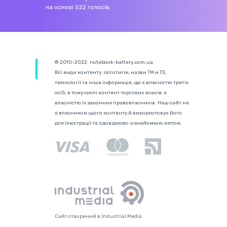
на основі
522
голосів.
© 2010-2022. notebook-battery.com.ua
Всі види контенту: логотипи, назви ТМ и ТЗ,
технології та інша інформація, що є власністю третіх
осіб, в тому числі контент торгових знаків, є
власністю їх законних правовласників. Наш сайт не
є власником цього контенту й використовує його
для ілюстрації та з довідково-ознайомчою метою.
Сайт створений в Industrial Media