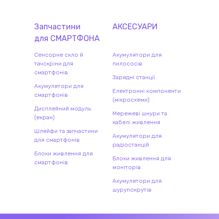
Запчастини
АКСЕСУАРИ
для
СМАРТФОН
А
Сенсорне скло й
Акумулятори для
тачскріни для
пилососів
смартфонів
Зарядні станції
Акумулятори для
Електронні компоненти
смартфонів
(мікросхеми)
Дисплейний модуль
Мережеві шнури та
(екран)
кабелі живлення
Шлейфи та запчастини
Акумулятори для
для смартфонів
радіостанцій
Блоки живлення для
Блоки живлення для
смартфонів
моніторів
Акумулятори для
шурупокрутів