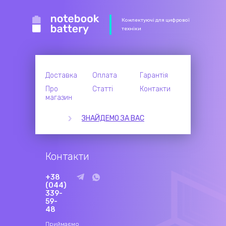
Комлектуючі для цифрової
техніки
Доставка
Оплата
Гарантія
Про
Статті
Контакти
магазин
ЗНАЙДЕМО ЗА ВАС
Контакти
+38
(044)
339-
59-
48
Приймаємо