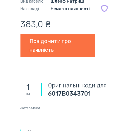
Вид кабелю
Шлейф матриці
На складі
Немає в наявності
383,0 ₴
Повідомити про
наявність
Оригінальні коди для
1
6017B0343701
код
6017B0343901