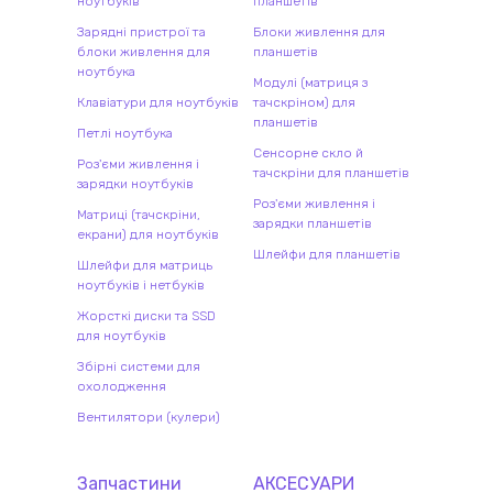
ноутбуків
планшетів
Зарядні пристрої та
Блоки живлення для
блоки живлення для
планшетів
ноутбука
Модулі (матриця з
Клавіатури для ноутбуків
тачскріном) для
планшетів
Петлі ноутбука
Сенсорне скло й
Роз'єми живлення і
тачскріни для планшетів
зарядки ноутбуків
Роз'єми живлення і
Матриці (тачскріни,
зарядки планшетів
екрани) для ноутбуків
Шлейфи для планшетів
Шлейфи для матриць
ноутбуків і нетбуків
Жорсткі диски та SSD
для ноутбуків
Збірні системи для
охолодження
Вентилятори (кулери)
Запчастини
АКСЕСУАРИ