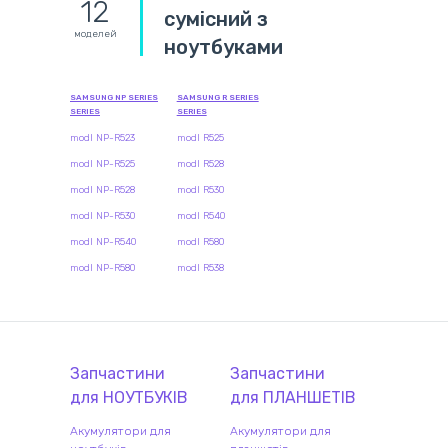
12
сумісний з
моделей
ноутбуками
SAMSUNG NP SERIES
SAMSUNG R SERIES
SERIES
SERIES
modl NP-R523
modl R525
modl NP-R525
modl R528
modl NP-R528
modl R530
modl NP-R530
modl R540
modl NP-R540
modl R580
modl NP-R580
modl R538
Запчастини
Запчастини
для
НОУТБУК
ІВ
для
ПЛАНШЕТ
ІВ
Акумулятори для
Акумулятори для