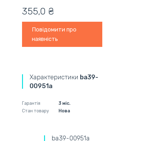
355,0 ₴
Повідомити про
наявність
Характеристики
ba39-
00951a
Гарантія
3 міс.
Стан товару
Нова
ba39-00951a