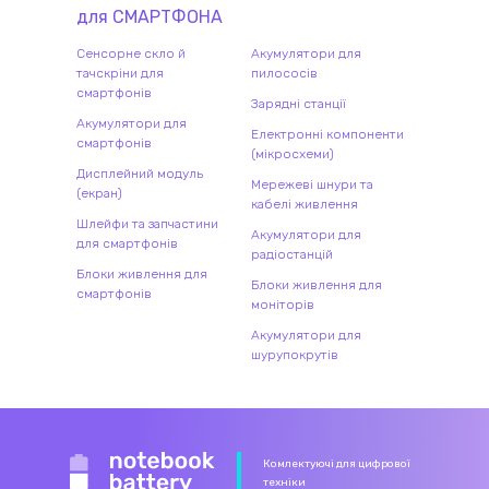
для
СМАРТФОН
А
Сенсорне скло й
Акумулятори для
тачскріни для
пилососів
смартфонів
Зарядні станції
Акумулятори для
Електронні компоненти
смартфонів
(мікросхеми)
Дисплейний модуль
Мережеві шнури та
(екран)
кабелі живлення
Шлейфи та запчастини
Акумулятори для
для смартфонів
радіостанцій
Блоки живлення для
Блоки живлення для
смартфонів
моніторів
Акумулятори для
шурупокрутів
Комлектуючі для цифрової
техніки