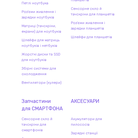
Петлі ноутбука
Сенсорне скло й
Роз'єми живлення і
тачскріни для планшетів
зарядки ноутбуків
Роз'єми живлення і
Матриці (тачскріни,
зарядки планшетів
екрани) для ноутбуків
Шлейфи для планшетів
Шлейфи для матриць
ноутбуків і нетбуків
Жорсткі диски та SSD
для ноутбуків
Збірні системи для
охолодження
Вентилятори (кулери)
Запчастини
АКСЕСУАРИ
для
СМАРТФОН
А
Сенсорне скло й
Акумулятори для
тачскріни для
пилососів
смартфонів
Зарядні станції