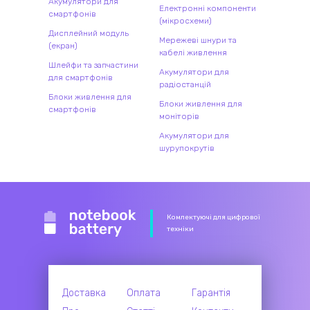
Акумулятори для
Електронні компоненти
смартфонів
(мікросхеми)
Дисплейний модуль
Мережеві шнури та
(екран)
кабелі живлення
Шлейфи та запчастини
Акумулятори для
для смартфонів
радіостанцій
Блоки живлення для
Блоки живлення для
смартфонів
моніторів
Акумулятори для
шурупокрутів
Комлектуючі для цифрової
техніки
Доставка
Оплата
Гарантія