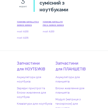
3
сумісний з
моделі
ноутбуками
TOSHIBA SATELLITE A
TOSHIBA SATELLITE
SERIES SERIES
PRO A SERIES SERIES
modl A200
modl A200
modl A205
Запчастини
Запчастини
для
НОУТБУК
ІВ
для
ПЛАНШЕТ
ІВ
Акумулятори для
Акумулятори для
ноутбуків
планшетів
Зарядні пристрої та
Блоки живлення для
блоки живлення для
планшетів
ноутбука
Модулі (матриця з
Клавіатури для ноутбуків
тачскріном) для
планшетів