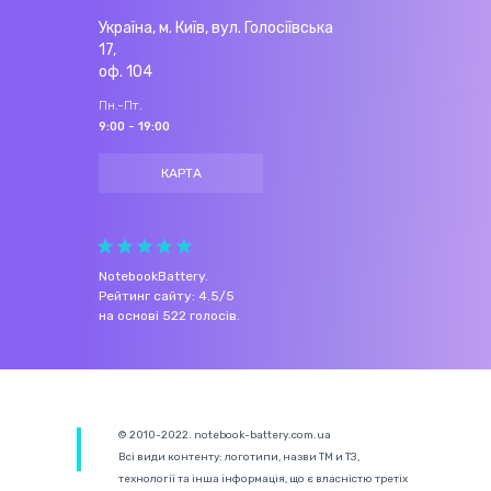
Україна, м. Київ, вул. Голосіївська
17,
оф. 104
Пн.-Пт.
9:00 - 19:00
КАРТА
NotebookBattery
.
Рейтинг сайту:
4.5
/
5
на основі
522
голосів.
© 2010-2022. notebook-battery.com.ua
Всі види контенту: логотипи, назви ТМ и ТЗ,
технології та інша інформація, що є власністю третіх