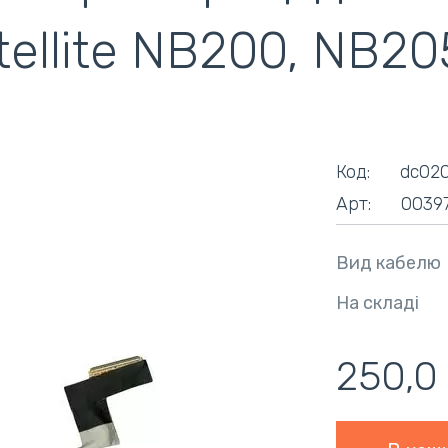
tellite NB200, NB20
ентилятори
кулери)
Код:
dc020
Арт:
0039
Вид кабелю
На складі
250,0