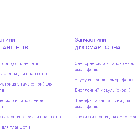
стини
Запчастини
ЛАНШЕТ
ІВ
для
СМАРТФОН
А
тори для планшетів
Сенсорне скло й тачскріни дл
смартфонів
ивлення для планшетів
Акумулятори для смартфонів
(матриця з тачскріном) для
ів
Дисплейний модуль (екран)
е скло й тачскріни для
Шлейфи та запчастини для
ів
смартфонів
 живлення і зарядки планшетів
Блоки живлення для смартфо
 для планшетів