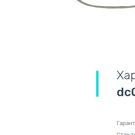
Ха
dc
Гарант
Стан т