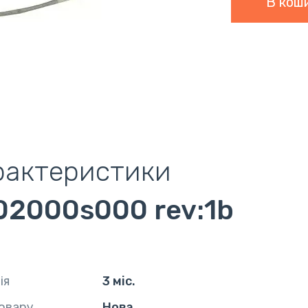
рактеристики
02000s000 rev:1b
ія
3 міс.
овару
Нова