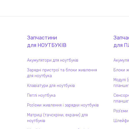
Запчастини
Запча
для
НОУТБУК
ІВ
для
П
Акумулятори для ноутбуків
Акумуля
Зарядні пристрої та блоки живлення
Блоки ж
для ноутбука
Модулі 
Клавіатури для ноутбуків
планшет
Петлі ноутбука
Сенсорн
планшет
Роз'єми живлення і зарядки ноутбуків
Роз'єми
Матриці (тачскріни, екрани) для
ноутбуків
Шлейфи