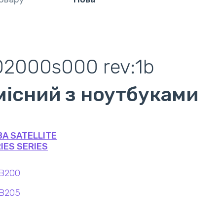
02000s000 rev:1b
місний з ноутбуками
BA SATELLITE
IES SERIES
NB200
NB205