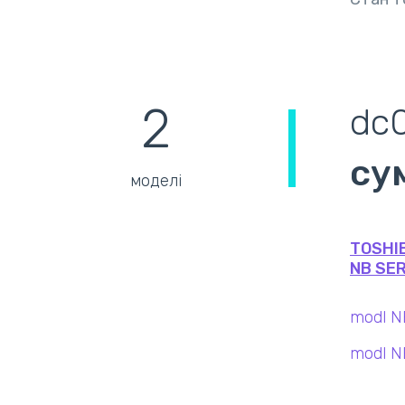
2
dc
су
моделі
TOSHI
NB SER
modl 
modl 