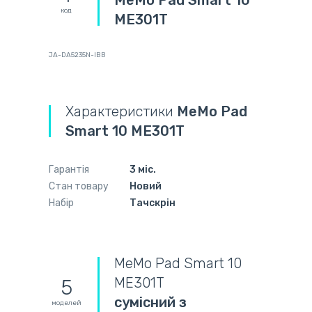
код
ME301T
JA-DA5235N-IBB
Характеристики
MeMo Pad
Smart 10 ME301T
Гарантія
3 міс.
Стан товару
Новий
Набір
Тачскрін
MeMo Pad Smart 10
ME301T
5
сумісний з
моделей