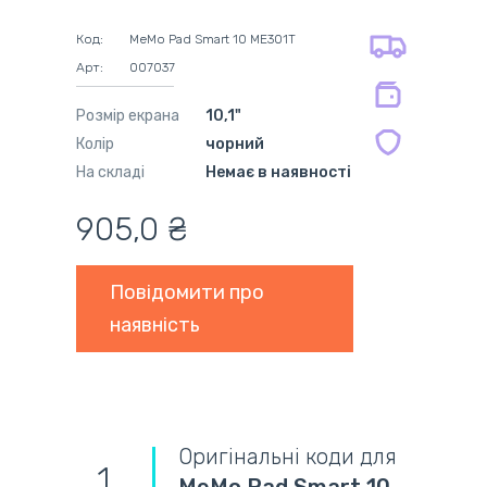
оплата карткою
на всі батареї 12 міс
оплата при отриманні
на оригінальні блоки живлення 12
Код:
MeMo Pad Smart 10 ME301T
міс.
Арт:
007037
на сумісні блоки живлення 12 міс.
Розмір екрана
10,1"
Колір
чорний
На складі
Немає в наявності
905,0 ₴
Повідомити про
наявність
Оригінальні коди для
1
MeMo Pad Smart 10