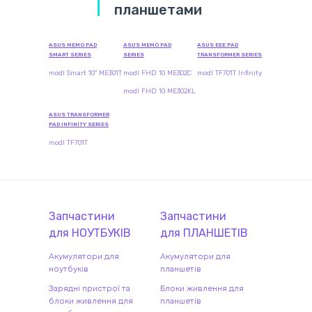
планшетами
ASUS MEMO PAD
ASUS MEMO PAD
ASUS EEE PAD
SMART SERIES
SERIES
TRANSFORMER SERIES
modl Smart 10" ME301T
modl FHD 10 ME302C
modl TF701T Infinity
modl FHD 10 ME302KL
ASUS TRANSFORMER
PAD INFINITY SERIES
modl TF701T
Запчастини
Запчастини
для
НОУТБУК
ІВ
для
ПЛАНШЕТ
ІВ
Акумулятори для
Акумулятори для
ноутбуків
планшетів
Зарядні пристрої та
Блоки живлення для
блоки живлення для
планшетів