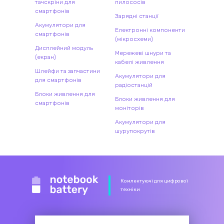
тачскріни для
пилососів
смартфонів
Зарядні станції
Акумулятори для
Електронні компоненти
смартфонів
(мікросхеми)
Дисплейний модуль
Мережеві шнури та
(екран)
кабелі живлення
Шлейфи та запчастини
Акумулятори для
для смартфонів
радіостанцій
Блоки живлення для
Блоки живлення для
смартфонів
моніторів
Акумулятори для
шурупокрутів
Комлектуючі для цифрової
техніки