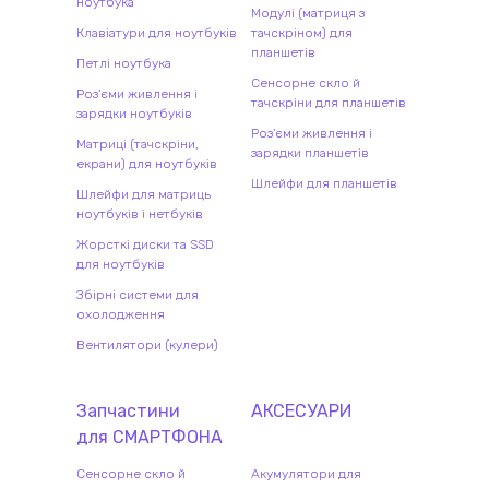
ноутбука
Модулі (матриця з
Клавіатури для ноутбуків
тачскріном) для
планшетів
Петлі ноутбука
Сенсорне скло й
Роз'єми живлення і
тачскріни для планшетів
зарядки ноутбуків
Роз'єми живлення і
Матриці (тачскріни,
зарядки планшетів
екрани) для ноутбуків
Шлейфи для планшетів
Шлейфи для матриць
ноутбуків і нетбуків
Жорсткі диски та SSD
для ноутбуків
Збірні системи для
охолодження
Вентилятори (кулери)
Запчастини
АКСЕСУАРИ
для
СМАРТФОН
А
Сенсорне скло й
Акумулятори для