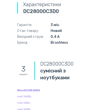
Характеристики
DC28000C3D0
Гарантія
3 міс.
Стан товару
Новий
Вихідний струм
0,4 А
Бренд
Brushless
DC28000C3D0
3
сумісний з
моделі
ноутбуками
DELL LATITUDE SERIES
modl E6430s
modl 6430u
modl E6430