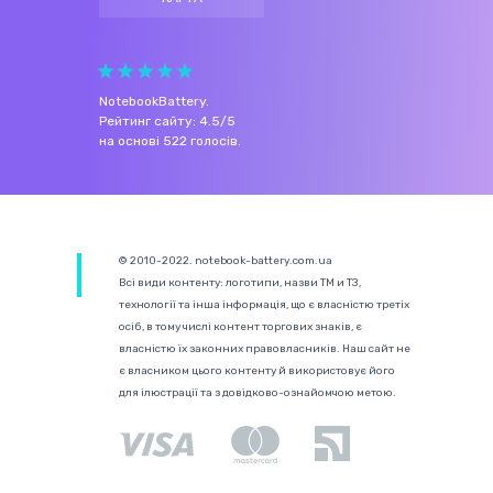
NotebookBattery
.
Рейтинг сайту:
4.5
/
5
на основі
522
голосів.
© 2010-2022. notebook-battery.com.ua
Всі види контенту: логотипи, назви ТМ и ТЗ,
технології та інша інформація, що є власністю третіх
осіб, в тому числі контент торгових знаків, є
власністю їх законних правовласників. Наш сайт не
є власником цього контенту й використовує його
для ілюстрації та з довідково-ознайомчою метою.