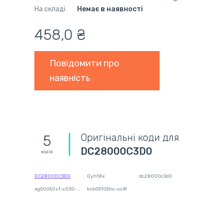
На складі
Немає в наявності
458,0 ₴
Повідомити про
наявність
Оригінальні коди для
5
DC28000C3D0
кодів
DC28000C3D0
0yh18x
dc28000c3d0
eg50050s1-c030-s9a
ksb05105hc-cc4f