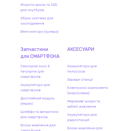
Жорсткі диски та SSD
для ноутбуків
Збірні системи для
охолодження
Вентилятори (кулери)
Запчастини
АКСЕСУАРИ
для
СМАРТФОН
А
Сенсорне скло й
Акумулятори для
тачскріни для
пилососів
смартфонів
Зарядні станції
Акумулятори для
Електронні компоненти
смартфонів
(мікросхеми)
Дисплейний модуль
Мережеві шнури та
(екран)
кабелі живлення
Шлейфи та запчастини
Акумулятори для
для смартфонів
радіостанцій
Блоки живлення для
Блоки живлення для
смартфонів