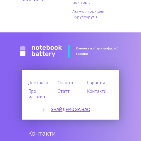
моніторів
Акумулятори для
шурупокрутів
Комлектуючі для цифрової
техніки
Доставка
Оплата
Гарантія
Про
Статті
Контакти
магазин
ЗНАЙДЕМО ЗА ВАС
Контакти