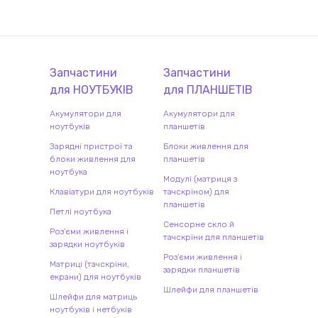
Запчастини
Запчастини
для
НОУТБУК
ІВ
для
ПЛАНШЕТ
ІВ
Акумулятори для
Акумулятори для
ноутбуків
планшетів
Зарядні пристрої та
Блоки живлення для
блоки живлення для
планшетів
ноутбука
Модулі (матриця з
Клавіатури для ноутбуків
тачскріном) для
планшетів
Петлі ноутбука
Сенсорне скло й
Роз'єми живлення і
тачскріни для планшетів
зарядки ноутбуків
Роз'єми живлення і
Матриці (тачскріни,
зарядки планшетів
екрани) для ноутбуків
Шлейфи для планшетів
Шлейфи для матриць
ноутбуків і нетбуків