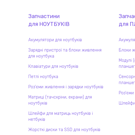
Запчастини
Запча
для
НОУТБУК
ІВ
для
П
Акумулятори для ноутбуків
Акумуля
Зарядні пристрої та блоки живлення
Блоки ж
для ноутбука
Модулі 
Клавіатури для ноутбуків
планшет
Петлі ноутбука
Сенсорн
планшет
Роз'єми живлення і зарядки ноутбуків
Роз'єми
Матриці (тачскріни, екрани) для
ноутбуків
Шлейфи
Шлейфи для матриць ноутбуків і
нетбуків
Жорсткі диски та SSD для ноутбуків