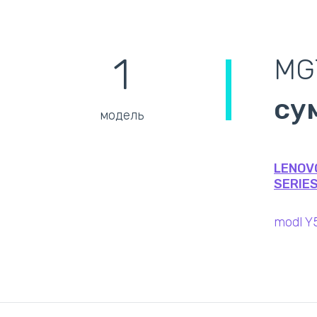
1
MG
су
модель
LENOV
SERIES
modl Y