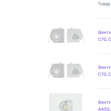
Товар
Венти
C70, 
Венти
C70, 
Венти
A450,