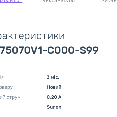
1205ML0T
4FKL3HSLV00
AVC4F
рактеристики
75070V1-C000-S99
ія
3 міс.
овару
Новий
ий струм
0,20 А
Sunon