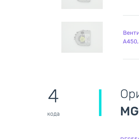
Венти
A450,
4
Ори
MG
кода