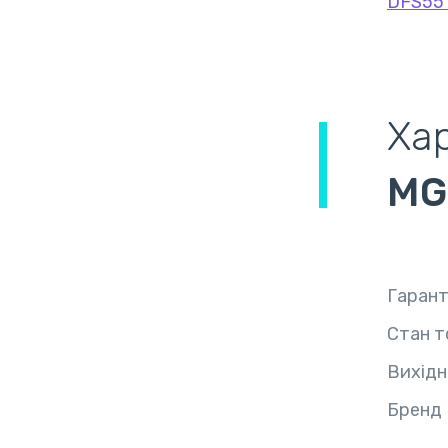
DFS55
Ха
MG
Гарант
Стан т
Вихідн
Бренд