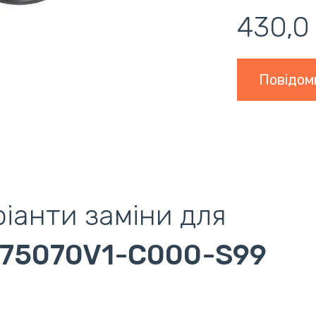
430,0
Повідом
іанти заміни для
75070V1-C000-S99