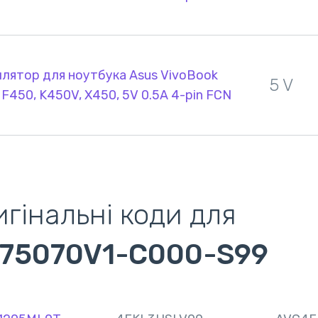
лятор для ноутбука Asus VivoBook
5 V
 F450, K450V, X450, 5V 0.5A 4-pin FCN
гінальні коди для
75070V1-C000-S99