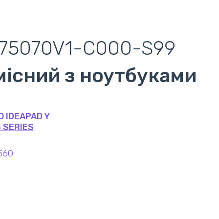
75070V1-C000-S99
місний з ноутбуками
O IDEAPAD Y
 SERIES
560