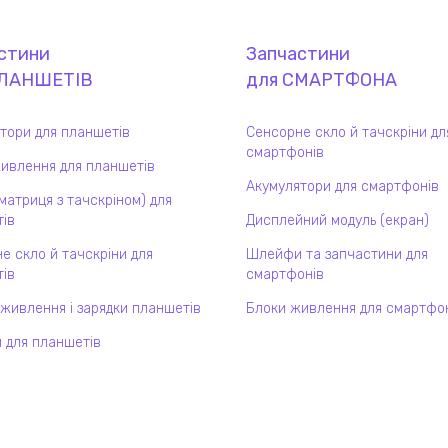
стини
Запчастини
ЛАНШЕТ
ІВ
для
СМАРТФОН
А
тори для планшетів
Сенсорне скло й тачскріни дл
смартфонів
ивлення для планшетів
Акумулятори для смартфонів
(матриця з тачскріном) для
ів
Дисплейний модуль (екран)
е скло й тачскріни для
Шлейфи та запчастини для
ів
смартфонів
 живлення і зарядки планшетів
Блоки живлення для смартфо
 для планшетів