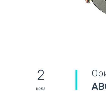
2
Ори
AB
кода