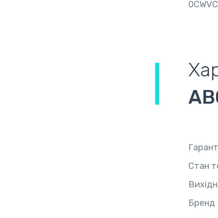
0CWVC
Ха
AB
Гарант
Стан т
Вихідн
Бренд