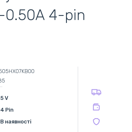
8-0.50A 4-pin
самовивіз
адресна доставка кур'єром
готівковий розрахунок
самовивіз із нової пошти
505HX07KB00
безготівковий розрахунок
оплата карткою
85
оплата при отриманні
на всі батареї 12 міс
на оригінальні блоки живлення 12 міс.
5 V
на сумісні блоки живлення 12 міс.
4 Pin
В наявності