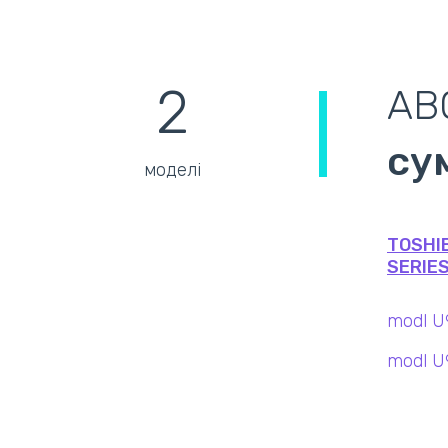
2
AB
су
моделі
TOSHIB
SERIES
modl 
modl U