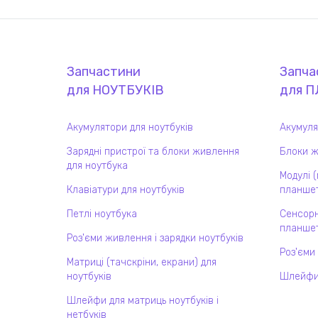
Запчастини
Запча
для
НОУТБУК
ІВ
для
П
Акумулятори для ноутбуків
Акумуля
Зарядні пристрої та блоки живлення
Блоки ж
для ноутбука
Модулі 
Клавіатури для ноутбуків
планшет
Петлі ноутбука
Сенсорн
планшет
Роз'єми живлення і зарядки ноутбуків
Роз'єми
Матриці (тачскріни, екрани) для
ноутбуків
Шлейфи
Шлейфи для матриць ноутбуків і
нетбуків