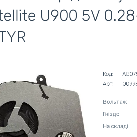
tellite U900 5V 0.2
ентилятори
кулери)
TYR
Код:
AB07
Арт:
0099
Вольтаж
Гніздо
На складі