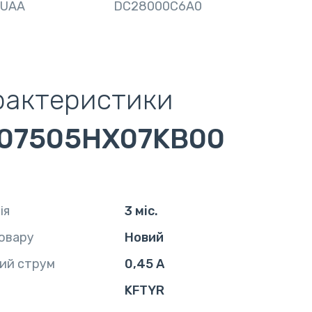
UAA
DC28000C6A0
рактеристики
07505HX07KB00
ія
3 міс.
овару
Новий
ий струм
0,45 А
KFTYR