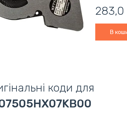
283,0
гінальні коди для
07505HX07KB00