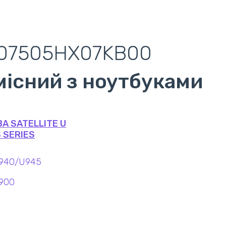
07505HX07KB00
місний з ноутбуками
A SATELLITE U
 SERIES
U940/U945
900