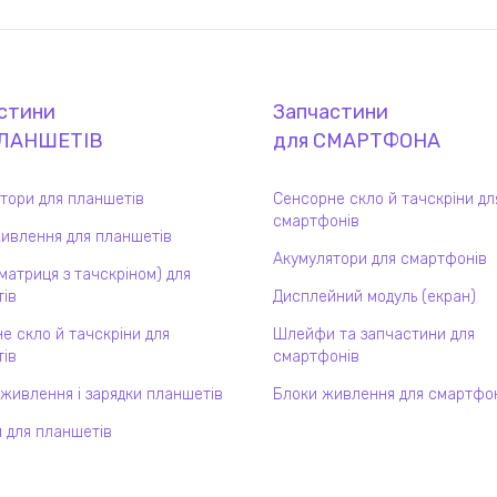
стини
Запчастини
ЛАНШЕТ
ІВ
для
СМАРТФОН
А
тори для планшетів
Сенсорне скло й тачскріни дл
смартфонів
ивлення для планшетів
Акумулятори для смартфонів
(матриця з тачскріном) для
ів
Дисплейний модуль (екран)
е скло й тачскріни для
Шлейфи та запчастини для
ів
смартфонів
 живлення і зарядки планшетів
Блоки живлення для смартфо
 для планшетів