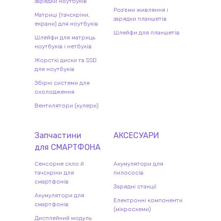
зарядки ноутбуків
Роз'єми живлення і
Матриці (тачскріни,
зарядки планшетів
екрани) для ноутбуків
Шлейфи для планшетів
Шлейфи для матриць
ноутбуків і нетбуків
Жорсткі диски та SSD
для ноутбуків
Збірні системи для
охолодження
Вентилятори (кулери)
Запчастини
АКСЕСУАРИ
для
СМАРТФОН
А
Сенсорне скло й
Акумулятори для
тачскріни для
пилососів
смартфонів
Зарядні станції
Акумулятори для
Електронні компоненти
смартфонів
(мікросхеми)
Дисплейний модуль