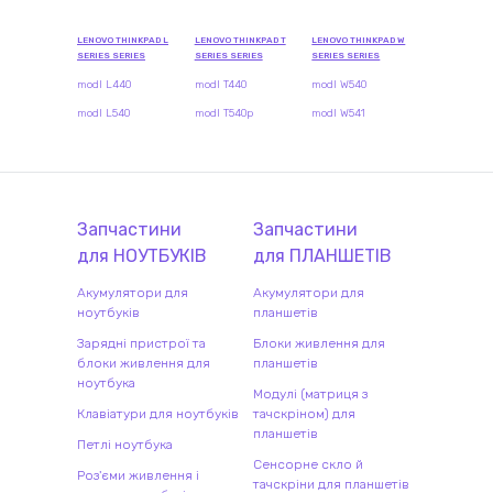
LENOVO THINKPAD L
LENOVO THINKPAD T
LENOVO THINKPAD W
SERIES SERIES
SERIES SERIES
SERIES SERIES
modl L440
modl T440
modl W540
modl L540
modl T540p
modl W541
Запчастини
Запчастини
для
НОУТБУК
ІВ
для
ПЛАНШЕТ
ІВ
Акумулятори для
Акумулятори для
ноутбуків
планшетів
Зарядні пристрої та
Блоки живлення для
блоки живлення для
планшетів
ноутбука
Модулі (матриця з
Клавіатури для ноутбуків
тачскріном) для
планшетів
Петлі ноутбука
Сенсорне скло й
Роз'єми живлення і
тачскріни для планшетів