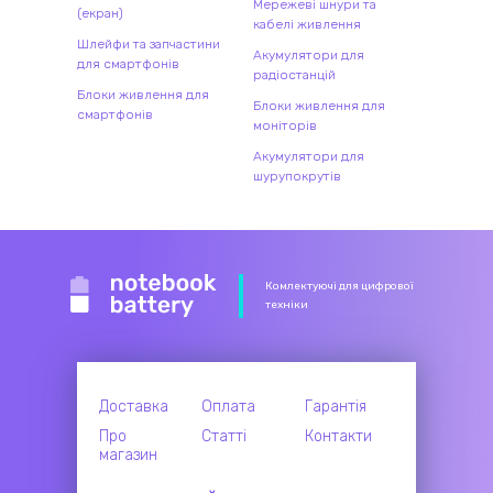
Мережеві шнури та
(екран)
кабелі живлення
Шлейфи та запчастини
Акумулятори для
для смартфонів
радіостанцій
Блоки живлення для
Блоки живлення для
смартфонів
моніторів
Акумулятори для
шурупокрутів
Комлектуючі для цифрової
техніки
Доставка
Оплата
Гарантія
Про
Статті
Контакти
магазин