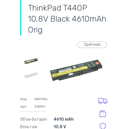
ThinkPad T440P
10.8V Black 4610mAh
Orig
Оригінал
самовивіз
адресна доставка кур'єром
готівковий розрахунок
самовивіз із нової пошти
безготівковий розрахунок
оплата карткою
на всі батареї 12 міс
оплата при отриманні
на оригінальні блоки живлення 12
Код:
45N1146
міс.
Арт:
015941
на сумісні блоки живлення 12 міс.
Об'єм батареї
4610 mAh
Вольтаж
10,8 V