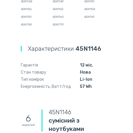
45N1148
45N1149
45N1151
45N1152
45N1153
45N1158
45N1159
45N1160
45N1161
45N1769
45N1779
Характеристики
45N1146
Гарантія
12 міс.
Стан товару
Нова
Тип комірок
Li-Ion
Енергоємність, Ватт/год
57 Wh
45N1146
6
сумісний з
моделей
ноутбуками