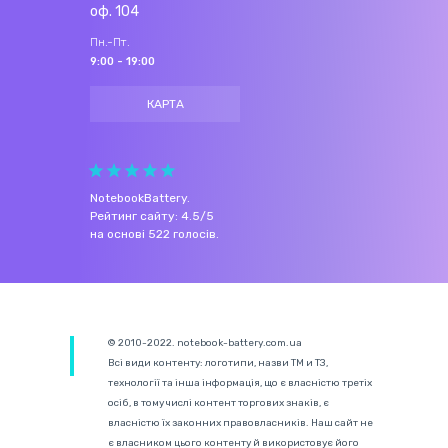
оф. 104
Пн.-Пт.
9:00 - 19:00
КАРТА
NotebookBattery
.
Рейтинг сайту:
4.5
/
5
на основі
522
голосів.
© 2010-2022. notebook-battery.com.ua
Всі види контенту: логотипи, назви ТМ и ТЗ,
технології та інша інформація, що є власністю третіх
осіб, в тому числі контент торгових знаків, є
власністю їх законних правовласників. Наш сайт не
є власником цього контенту й використовує його