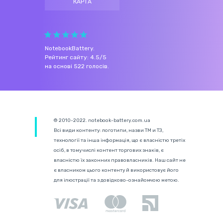
КАРТА
NotebookBattery
.
Рейтинг сайту:
4.5
/
5
на основі
522
голосів.
© 2010-2022. notebook-battery.com.ua
Всі види контенту: логотипи, назви ТМ и ТЗ,
технології та інша інформація, що є власністю третіх
осіб, в тому числі контент торгових знаків, є
власністю їх законних правовласників. Наш сайт не
є власником цього контенту й використовує його
для ілюстрації та з довідково-ознайомчою метою.