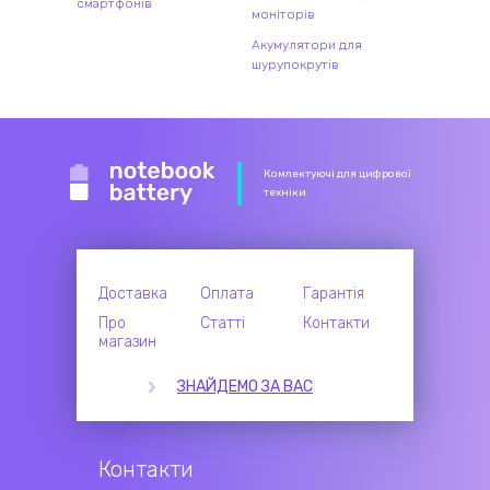
смартфонів
моніторів
Акумулятори для
шурупокрутів
Комлектуючі для цифрової
техніки
Доставка
Оплата
Гарантія
Про
Статті
Контакти
магазин
ЗНАЙДЕМО ЗА ВАС
Контакти