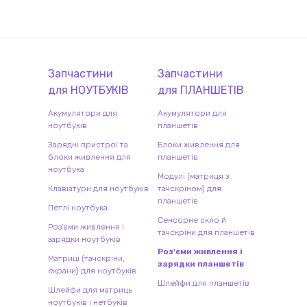
Запчастини
Запчастини
для
НОУТБУК
ІВ
для
ПЛАНШЕТ
ІВ
Акумулятори для
Акумулятори для
ноутбуків
планшетів
Зарядні пристрої та
Блоки живлення для
блоки живлення для
планшетів
ноутбука
Модулі (матриця з
Клавіатури для ноутбуків
тачскріном) для
планшетів
Петлі ноутбука
Сенсорне скло й
Роз'єми живлення і
тачскріни для планшетів
зарядки ноутбуків
Роз'єми живлення і
Матриці (тачскріни,
зарядки планшетів
екрани) для ноутбуків
Шлейфи для планшетів
Шлейфи для матриць
ноутбуків і нетбуків