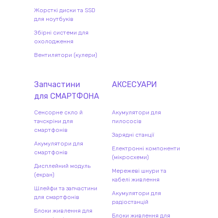
Жорсткі диски та SSD
для ноутбуків
Збірні системи для
охолодження
Вентилятори (кулери)
Запчастини
АКСЕСУАРИ
для
СМАРТФОН
А
Сенсорне скло й
Акумулятори для
тачскріни для
пилососів
смартфонів
Зарядні станції
Акумулятори для
Електронні компоненти
смартфонів
(мікросхеми)
Дисплейний модуль
Мережеві шнури та
(екран)
кабелі живлення
Шлейфи та запчастини
Акумулятори для
для смартфонів
радіостанцій
Блоки живлення для
Блоки живлення для