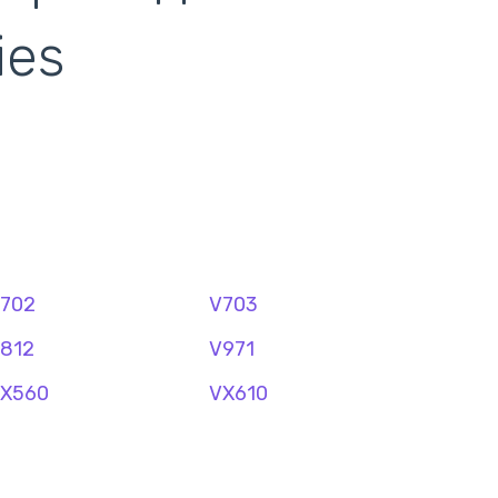
ies
702
V703
812
V971
X560
VX610