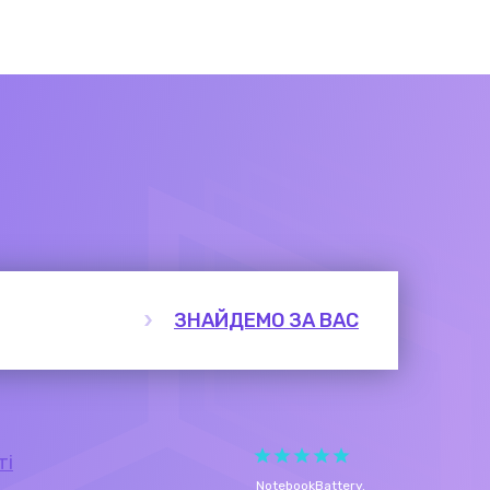
ЗНАЙДЕМО ЗА ВАС
ті
NotebookBattery
.