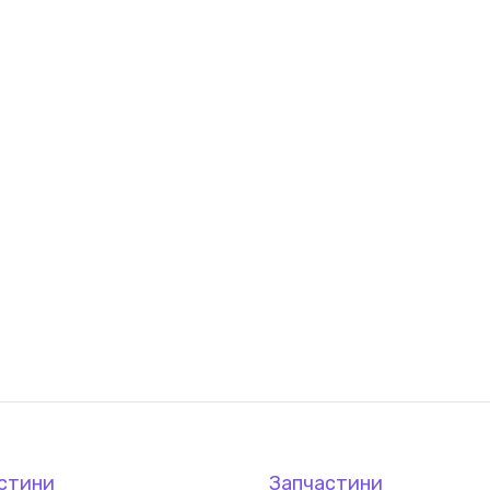
стини
Запчастини