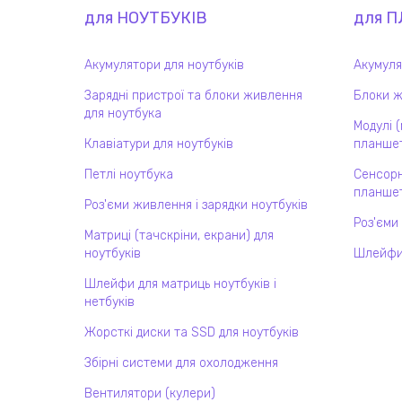
для
НОУТБУК
ІВ
для
П
Акумулятори для ноутбуків
Акумуля
Зарядні пристрої та блоки живлення
Блоки ж
для ноутбука
Модулі 
Клавіатури для ноутбуків
планшет
Петлі ноутбука
Сенсорн
планшет
Роз'єми живлення і зарядки ноутбуків
Роз'єми
Матриці (тачскріни, екрани) для
ноутбуків
Шлейфи
Шлейфи для матриць ноутбуків і
нетбуків
Жорсткі диски та SSD для ноутбуків
Збірні системи для охолодження
Вентилятори (кулери)