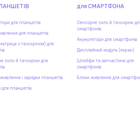
ЛАНШЕТ
ІВ
для
СМАРТФОН
А
тори для планшетів
Сенсорне скло й тачскріни дл
смартфонів
ивлення для планшетів
Акумулятори для смартфонів
(матриця з тачскріном) для
ів
Дисплейний модуль (екран)
е скло й тачскріни для
Шлейфи та запчастини для
ів
смартфонів
 живлення і зарядки планшетів
Блоки живлення для смартфо
 для планшетів