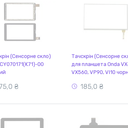
крін (Сенсорне скло)
Тачскрін (Сенсорне ск
CY070171(K71)-00
для планшета Onda VX
ий
VX560, VP90, VI10 чор
75,0 ₴
185,0 ₴