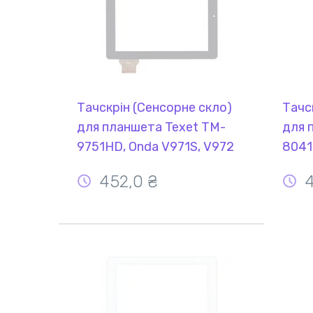
Тачскрін (Сенсорне скло)
Тачс
для планшета Texet TM-
для 
9751HD, Onda V971S, V972
8041
чорний
452,0 ₴
4