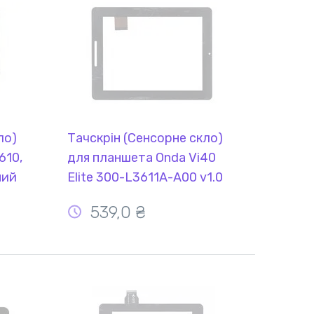
ло)
Тачскрін (Сенсорне скло)
610,
для планшета Onda Vi40
ний
Elite 300-L3611A-A00 v1.0
чорний. Уважно дивіться на
539,0 ₴
фото і звіряйте розміри
отвору. Воно ширше, ніж у
011367