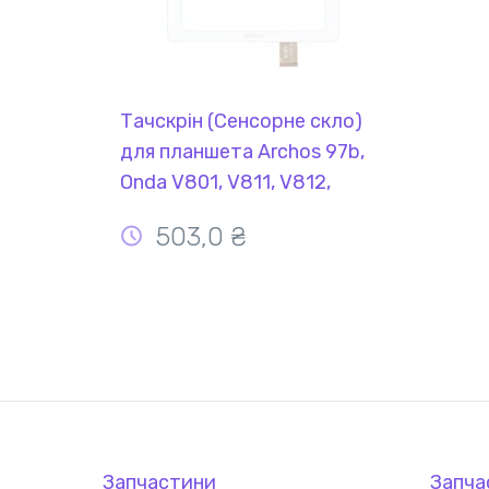
Тачскрін (Сенсорне скло)
для планшета Archos 97b,
Onda V801, V811, V812,
China Tab 100 8" Titanium
503,0 ₴
білий
Запчастини
Запча