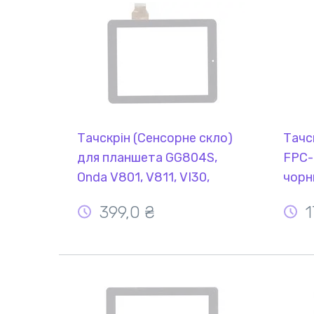
Тачскрін (Сенсорне скло)
Тачс
для планшета GG804S,
FPC-
Onda V801, V811, VI30,
чорн
Explay Informer 804, Texet
399,0 ₴
1
Tm-8041hd чорний