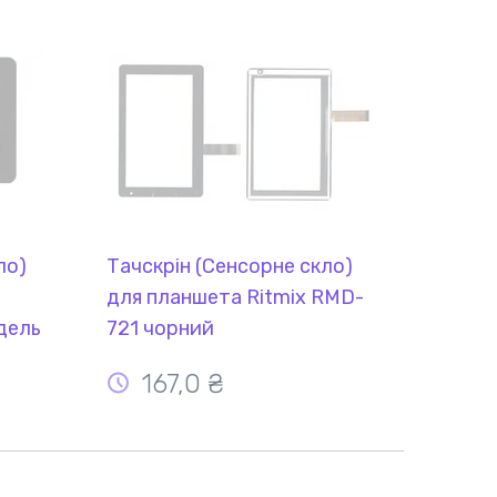
ло)
Тачскрін (Сенсорне скло)
для планшета Ritmix RMD-
дель
721 чорний
ь
167,0 ₴
5S
19мм,