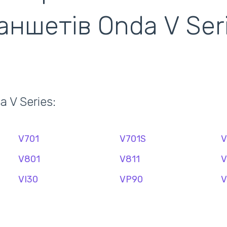
аншетів Onda V Ser
ентилятори
кулери)
 V Series:
V701
V701S
V
V801
V811
V
VI30
VP90
V