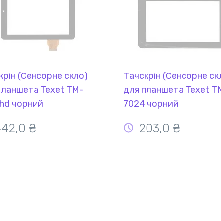
крін (Сенсорне скло)
Тачскрін (Сенсорне ск
планшета Texet TM-
для планшета Texet T
hd чорний
7024 чорний
42,0 ₴
203,0 ₴