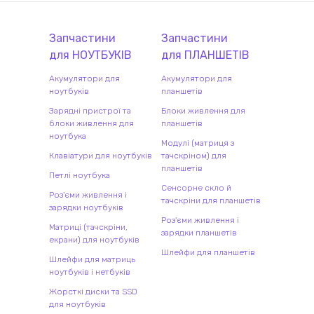
Запчастини
Запчастини
для
НОУТБУК
ІВ
для
ПЛАНШЕТ
ІВ
Акумулятори для
Акумулятори для
ноутбуків
планшетів
Зарядні пристрої та
Блоки живлення для
блоки живлення для
планшетів
ноутбука
Модулі (матриця з
Клавіатури для ноутбуків
тачскріном) для
планшетів
Петлі ноутбука
Сенсорне скло й
Роз'єми живлення і
тачскріни для планшетів
зарядки ноутбуків
Роз'єми живлення і
Матриці (тачскріни,
зарядки планшетів
екрани) для ноутбуків
Шлейфи для планшетів
Шлейфи для матриць
ноутбуків і нетбуків
Жорсткі диски та SSD
для ноутбуків