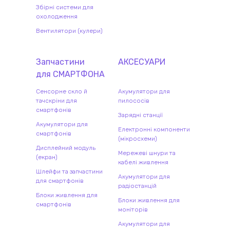
Збірні системи для
охолодження
Вентилятори (кулери)
Запчастини
АКСЕСУАРИ
для
СМАРТФОН
А
Сенсорне скло й
Акумулятори для
тачскріни для
пилососів
смартфонів
Зарядні станції
Акумулятори для
Електронні компоненти
смартфонів
(мікросхеми)
Дисплейний модуль
Мережеві шнури та
(екран)
кабелі живлення
Шлейфи та запчастини
Акумулятори для
для смартфонів
радіостанцій
Блоки живлення для
Блоки живлення для
смартфонів
моніторів
Акумулятори для