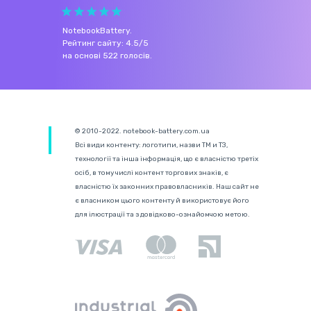
NotebookBattery
.
Рейтинг сайту:
4.5
/
5
на основі
522
голосів.
© 2010-2022. notebook-battery.com.ua
Всі види контенту: логотипи, назви ТМ и ТЗ,
технології та інша інформація, що є власністю третіх
осіб, в тому числі контент торгових знаків, є
власністю їх законних правовласників. Наш сайт не
є власником цього контенту й використовує його
для ілюстрації та з довідково-ознайомчою метою.