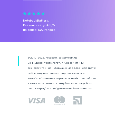
NotebookBattery
.
Рейтинг сайту:
4.5
/
5
на основі
522
голосів.
© 2010-2022. notebook-battery.com.ua
Всі види контенту: логотипи, назви ТМ и ТЗ,
технології та інша інформація, що є власністю третіх
осіб, в тому числі контент торгових знаків, є
власністю їх законних правовласників. Наш сайт не
є власником цього контенту й використовує його
для ілюстрації та з довідково-ознайомчою метою.