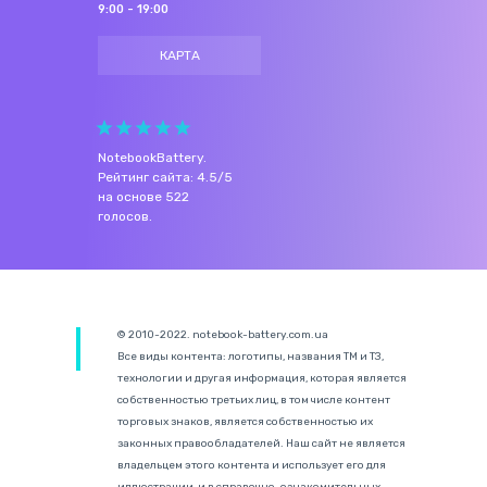
9:00 - 19:00
КАРТА
NotebookBattery
.
Рейтинг сайта:
4.5
/
5
на основе
522
голосов.
© 2010-2022. notebook-battery.com.ua
Все виды контента: логотипы, названия ТМ и ТЗ,
технологии и другая информация, которая является
собственностью третьих лиц, в том числе контент
торговых знаков, является собственностью их
законных правообладателей. Наш сайт не является
владельцем этого контента и использует его для