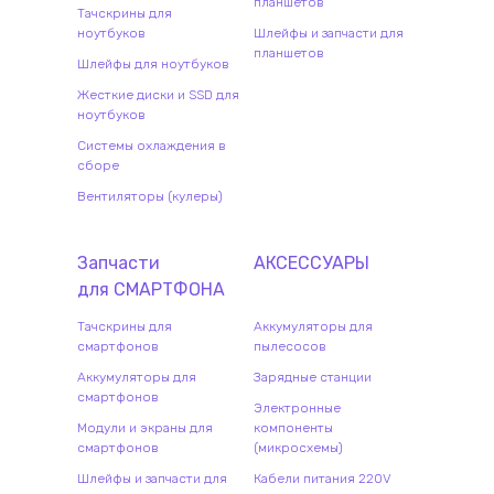
планшетов
Тачскрины для
ноутбуков
Шлейфы и запчасти для
планшетов
Шлейфы для ноутбуков
Жесткие диски и SSD для
ноутбуков
Системы охлаждения в
сборе
Вентиляторы (кулеры)
Запчасти
АКСЕССУАРЫ
для
СМАРТФОН
А
Тачскрины для
Аккумуляторы для
смартфонов
пылесосов
Аккумуляторы для
Зарядные станции
смартфонов
Электронные
Модули и экраны для
компоненты
смартфонов
(микросхемы)
Шлейфы и запчасти для
Кабели питания 220V