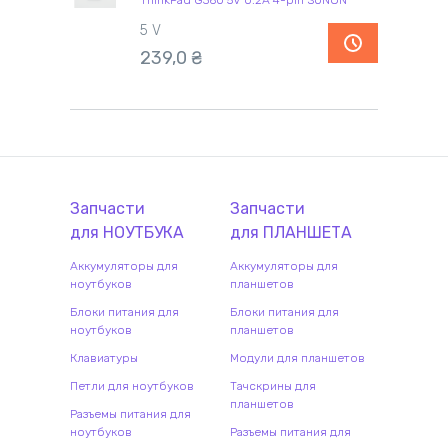
ThinkPad G360 5V 0.2A 4-pin SUNON
5 V
239,0
₴
Запчасти
Запчасти
для
НОУТБУК
А
для
ПЛАНШЕТ
А
Аккумуляторы для
Аккумуляторы для
ноутбуков
планшетов
Блоки питания для
Блоки питания для
ноутбуков
планшетов
Клавиатуры
Модули для планшетов
Петли для ноутбуков
Тачскрины для
планшетов
Разъемы питания для
ноутбуков
Разъемы питания для