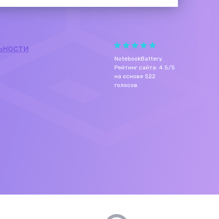
ьности
NotebookBattery
.
Рейтинг сайта:
4.5
/
5
на основе
522
голосов.