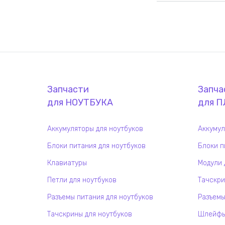
Запчасти
Запча
для
НОУТБУК
А
для
П
Аккумуляторы для ноутбуков
Аккумул
Блоки питания для ноутбуков
Блоки п
Клавиатуры
Модули 
Петли для ноутбуков
Тачскри
Разъемы питания для ноутбуков
Разъемы
Тачскрины для ноутбуков
Шлейфы 