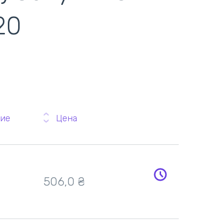
20
ие
Цена
506,0
₴