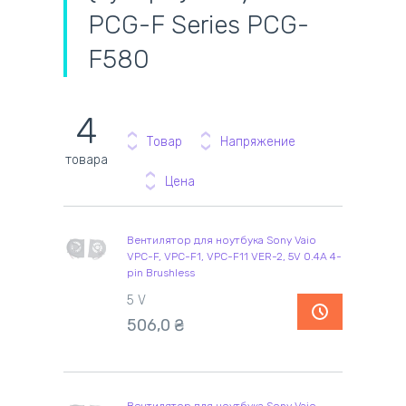
PCG-F Series PCG-
F580
4
Товар
Напряжение
товара
Цена
Вентилятор для ноутбука Sony Vaio
VPC-F, VPC-F1, VPC-F11 VER-2, 5V 0.4A 4-
pin Brushless
5 V
506,0
₴