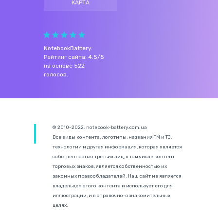
КАРТА
NotebookBattery
.
Рейтинг сайта:
4.5
/
5
на основе
522
голосов.
© 2010-2022. notebook-battery.com.ua
Все виды контента: логотипы, названия ТМ и ТЗ,
технологии и другая информация, которая является
собственностью третьих лиц, в том числе контент
торговых знаков, является собственностью их
законных правообладателей. Наш сайт не является
владельцем этого контента и использует его для
иллюстрации, и в справочно-ознакомительных
целях.