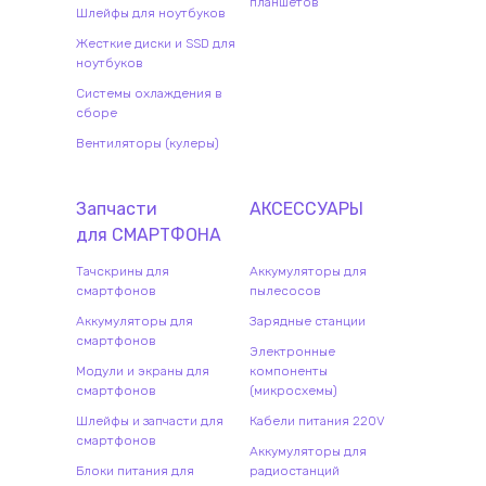
планшетов
Шлейфы для ноутбуков
Жесткие диски и SSD для
ноутбуков
Системы охлаждения в
сборе
Вентиляторы (кулеры)
Запчасти
АКСЕССУАРЫ
для
СМАРТФОН
А
Тачскрины для
Аккумуляторы для
смартфонов
пылесосов
Аккумуляторы для
Зарядные станции
смартфонов
Электронные
Модули и экраны для
компоненты
смартфонов
(микросхемы)
Шлейфы и запчасти для
Кабели питания 220V
смартфонов
Аккумуляторы для
Блоки питания для
радиостанций