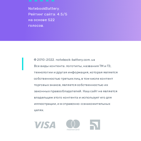
NotebookBattery
.
Рейтинг сайта:
4.5
/
5
на основе
522
голосов.
© 2010-2022. notebook-battery.com.ua
Все виды контента: логотипы, названия ТМ и ТЗ,
технологии и другая информация, которая является
собственностью третьих лиц, в том числе контент
торговых знаков, является собственностью их
законных правообладателей. Наш сайт не является
владельцем этого контента и использует его для
иллюстрации, и в справочно-ознакомительных
целях.