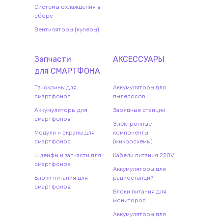
Системы охлаждения в
сборе
Вентиляторы (кулеры)
Запчасти
АКСЕССУАРЫ
для
СМАРТФОН
А
Тачскрины для
Аккумуляторы для
смартфонов
пылесосов
Аккумуляторы для
Зарядные станции
смартфонов
Электронные
Модули и экраны для
компоненты
смартфонов
(микросхемы)
Шлейфы и запчасти для
Кабели питания 220V
смартфонов
Аккумуляторы для
Блоки питания для
радиостанций
смартфонов
Блоки питания для
мониторов
Аккумуляторы для