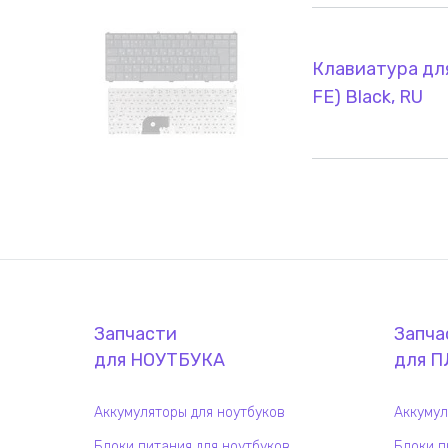
Клавиатура для
FE) Black, RU
Запчасти
Запча
для
НОУТБУК
А
для
П
Аккумуляторы для ноутбуков
Аккумул
Блоки питания для ноутбуков
Блоки п