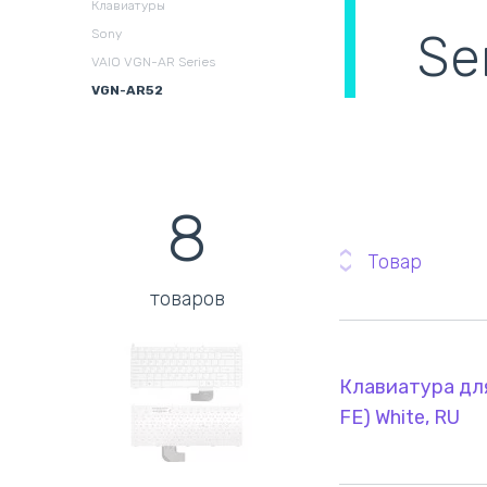
Клавиатуры
охлаждения в сборе
(
Se
Sony
VAIO VGN-AR Series
VGN-AR52
8
Товар
товаров
Клавиатура для
FE) White, RU