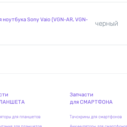
 ноутбука Sony Vaio (VGN-AR, VGN-
черный
сти
Запчасти
ЛАНШЕТ
А
для
СМАРТФОН
А
яторы для планшетов
Тачскрины для смартфонов
итания для планшетов
Аккумуляторы для смартфоно