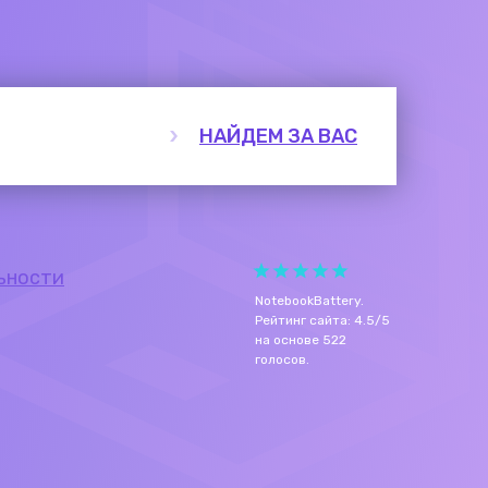
НАЙДЕМ ЗА ВАС
ьности
NotebookBattery
.
Рейтинг сайта:
4.5
/
5
на основе
522
голосов.