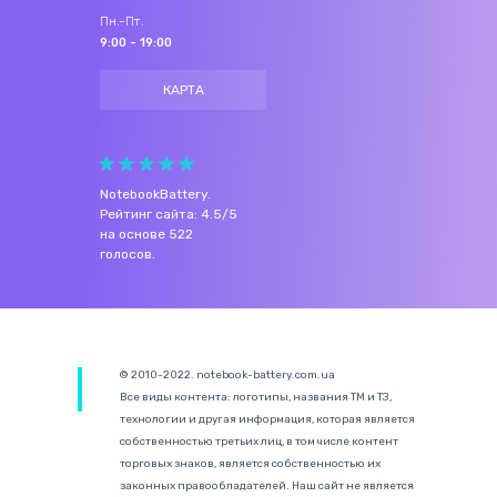
Пн.-Пт.
9:00 - 19:00
КАРТА
NotebookBattery
.
Рейтинг сайта:
4.5
/
5
на основе
522
голосов.
© 2010-2022. notebook-battery.com.ua
Все виды контента: логотипы, названия ТМ и ТЗ,
технологии и другая информация, которая является
собственностью третьих лиц, в том числе контент
торговых знаков, является собственностью их
законных правообладателей. Наш сайт не является