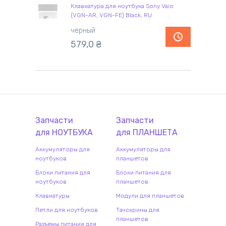
Клавиатура для ноутбука Sony Vaio
(VGN-AR, VGN-FE) Black, RU
черный
579,0
₴
Запчасти
Запчасти
для
НОУТБУК
А
для
ПЛАНШЕТ
А
Аккумуляторы для
Аккумуляторы для
ноутбуков
планшетов
Блоки питания для
Блоки питания для
ноутбуков
планшетов
Клавиатуры
Модули для планшетов
Петли для ноутбуков
Тачскрины для
планшетов
Разъемы питания для