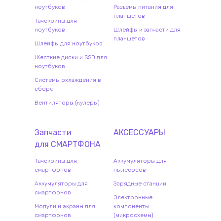
ноутбуков
Разъемы питания для
планшетов
Тачскрины для
ноутбуков
Шлейфы и запчасти для
планшетов
Шлейфы для ноутбуков
Жесткие диски и SSD для
ноутбуков
Системы охлаждения в
сборе
Вентиляторы (кулеры)
Запчасти
АКСЕССУАРЫ
для
СМАРТФОН
А
Тачскрины для
Аккумуляторы для
смартфонов
пылесосов
Аккумуляторы для
Зарядные станции
смартфонов
Электронные
Модули и экраны для
компоненты
смартфонов
(микросхемы)