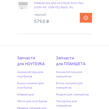
Клавиатура для ноутбука Sony Vaio
(VGN-AR, VGN-FE) Black, RU
черный
579,0
₴
Запчасти
Запчасти
для
НОУТБУК
А
для
ПЛАНШЕТ
А
Аккумуляторы для
Аккумуляторы для
ноутбуков
планшетов
Блоки питания для
Блоки питания для
ноутбуков
планшетов
Клавиатуры
Модули для планшетов
Петли для ноутбуков
Тачскрины для
планшетов
Разъемы питания для