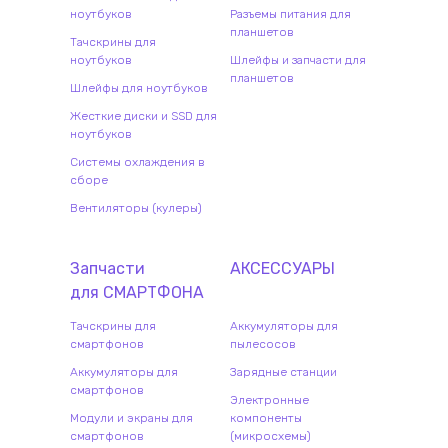
ноутбуков
Разъемы питания для
планшетов
Тачскрины для
ноутбуков
Шлейфы и запчасти для
планшетов
Шлейфы для ноутбуков
Жесткие диски и SSD для
ноутбуков
Системы охлаждения в
сборе
Вентиляторы (кулеры)
Запчасти
АКСЕССУАРЫ
для
СМАРТФОН
А
Тачскрины для
Аккумуляторы для
смартфонов
пылесосов
Аккумуляторы для
Зарядные станции
смартфонов
Электронные
Модули и экраны для
компоненты
смартфонов
(микросхемы)