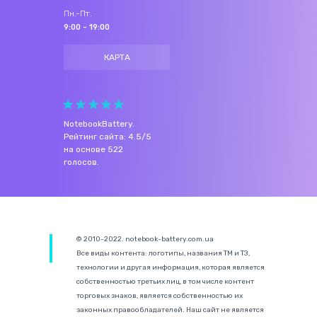
Пн.-Пт.
9:00 - 19:00
КАРТА
NotebookBattery
.
Рейтинг сайта:
4.5
/
5
на основе
522
голосов.
© 2010-2022. notebook-battery.com.ua
Все виды контента: логотипы, названия ТМ и ТЗ,
технологии и другая информация, которая является
собственностью третьих лиц, в том числе контент
торговых знаков, является собственностью их
законных правообладателей. Наш сайт не является