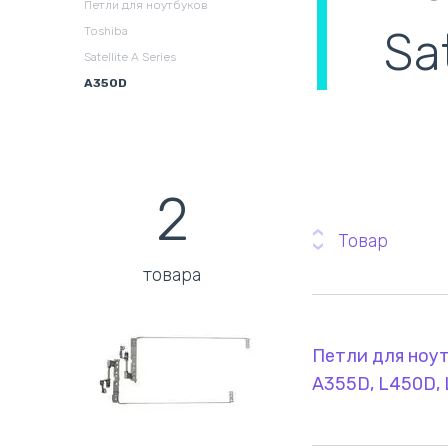
Петли для ноутбуков
охлаждения в сборе
(
Sa
Toshiba
Satellite A Series
A350D
2
Товар
товара
Петли для ноутб
A355D, L450D,