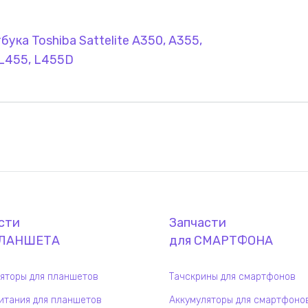
ука Toshiba Sattelite A350, A355,
 L455, L455D
сти
Запчасти
ЛАНШЕТ
А
для
СМАРТФОН
А
яторы для планшетов
Тачскрины для смартфонов
итания для планшетов
Аккумуляторы для смартфоно