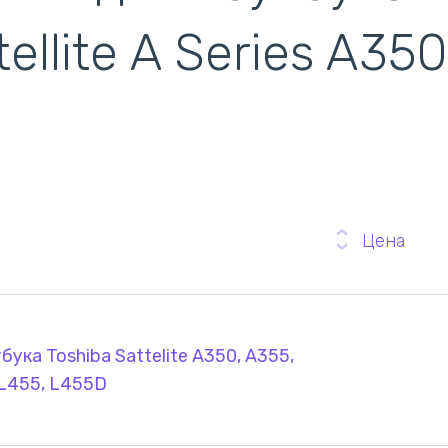
кулеры)
tellite A Series A35
Цена
ука Toshiba Sattelite A350, A355,
 L455, L455D