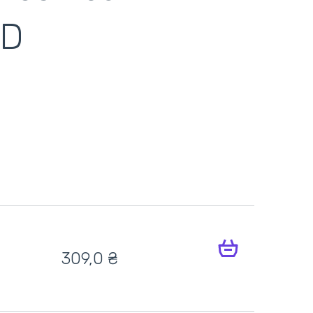
0D
309,0
₴