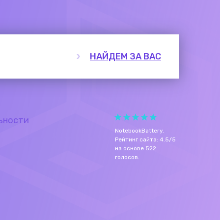
НАЙДЕМ ЗА ВАС
ьности
NotebookBattery
.
Рейтинг сайта:
4.5
/
5
на основе
522
голосов.