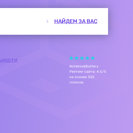
НАЙДЕМ ЗА ВАС
ьности
NotebookBattery
.
Рейтинг сайта:
4.5
/
5
на основе
522
голосов.