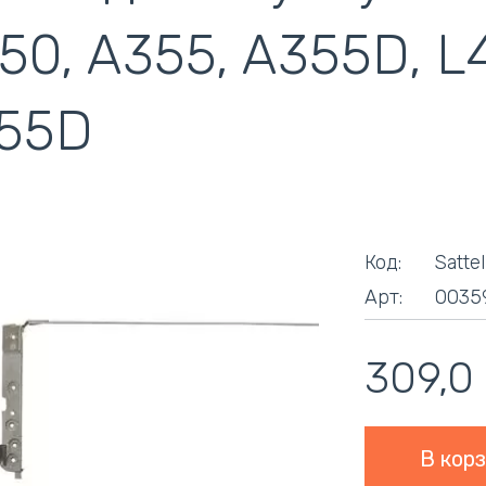
кулеры)
50, A355, A355D, L
55D
Код:
Satte
Арт:
0035
309,0