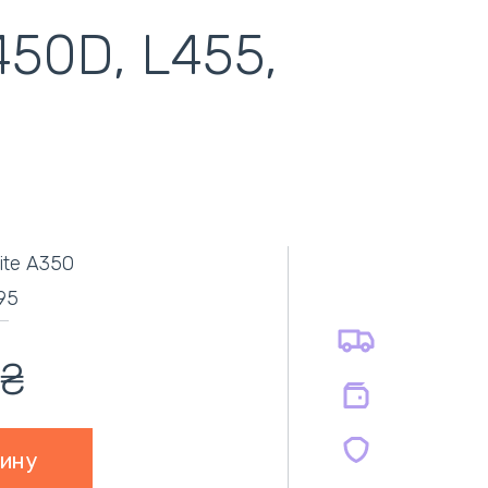
450D, L455,
самовывоз
адресная доставка курьером
наличный расчёт
самовывоз из новой почты
lite A350
безналичный расчёт
оплата картой
95
оплата при получении
на все батареи 12 мес
на оригинальные блоки питания 12 мес.
₴
на совместимые блоки питания 12 мес.