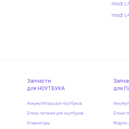
modl L
modl L
Запчасти
Запча
для
НОУТБУК
А
для
П
Аккумуляторы для ноутбуков
Аккумул
Блоки питания для ноутбуков
Блоки п
Клавиатуры
Модули 