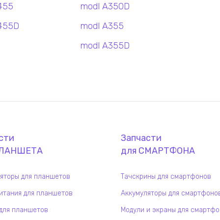
455
modl A350D
455D
modl A355
modl A355D
сти
Запчасти
ЛАНШЕТ
А
для
СМАРТФОН
А
яторы для планшетов
Тачскрины для смартфонов
итания для планшетов
Аккумуляторы для смартфоно
для планшетов
Модули и экраны для смартф