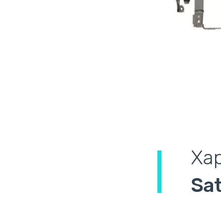
Ха
Sat