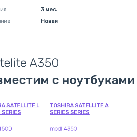
тия
3 мес.
яние
Новая
telite A350
вместим с ноутбуками
A SATELLITE L
TOSHIBA SATELLITE A
 SERIES
SERIES SERIES
450D
modl A350