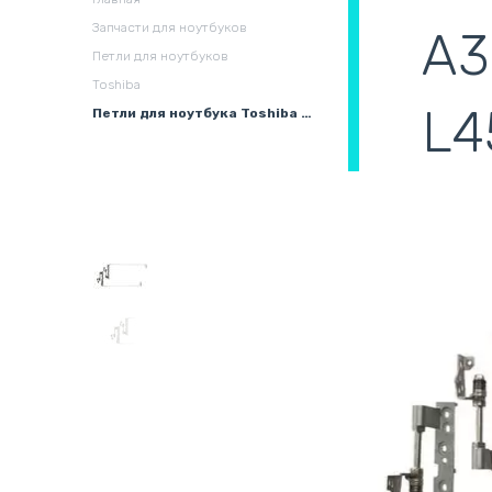
охлаждения в сборе
(
Запчасти для ноутбуков
A3
Петли для ноутбуков
Toshiba
L4
Петли для ноутбука Toshiba Sattelite A350, A355, A355D, L450D, L455, L455D