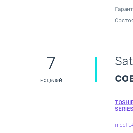
Гаран
Состо
7
Sat
со
моделей
TOSHIB
SERIES
modl L