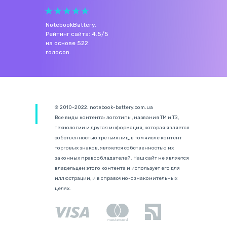
NotebookBattery
.
Рейтинг сайта:
4.5
/
5
на основе
522
голосов.
© 2010-2022. notebook-battery.com.ua
Все виды контента: логотипы, названия ТМ и ТЗ,
технологии и другая информация, которая является
собственностью третьих лиц, в том числе контент
торговых знаков, является собственностью их
законных правообладателей. Наш сайт не является
владельцем этого контента и использует его для
иллюстрации, и в справочно-ознакомительных
целях.