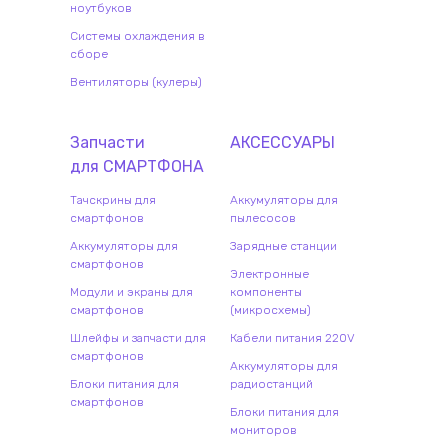
ноутбуков
Системы охлаждения в
сборе
Вентиляторы (кулеры)
Запчасти
АКСЕССУАРЫ
для
СМАРТФОН
А
Тачскрины для
Аккумуляторы для
смартфонов
пылесосов
Аккумуляторы для
Зарядные станции
смартфонов
Электронные
Модули и экраны для
компоненты
смартфонов
(микросхемы)
Шлейфы и запчасти для
Кабели питания 220V
смартфонов
Аккумуляторы для
Блоки питания для
радиостанций
смартфонов
Блоки питания для
мониторов