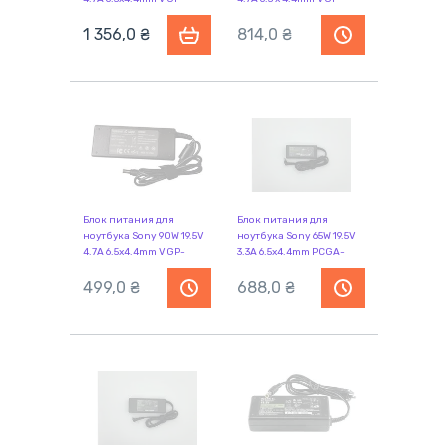
AC19V51 Orig
AC19V60
1 356,0
₴
814,0
₴
Блок питания для
Блок питания для
ноутбука Sony 90W 19.5V
ноутбука Sony 65W 19.5V
4.7A 6.5x4.4mm VGP-
3.3A 6.5x4.4mm PCGA-
AC19V13 REPLACEMENT
AC19V Orig
499,0
₴
688,0
₴