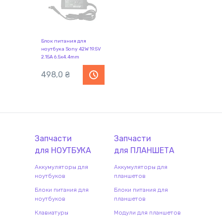
Блок питания для
ноутбука Sony 42W 19.5V
2.15A 6.5x4.4mm
SY421956544
REPLACEMENT
498,0
₴
Запчасти
Запчасти
для
НОУТБУК
А
для
ПЛАНШЕТ
А
Аккумуляторы для
Аккумуляторы для
ноутбуков
планшетов
Блоки питания для
Блоки питания для
ноутбуков
планшетов
Клавиатуры
Модули для планшетов