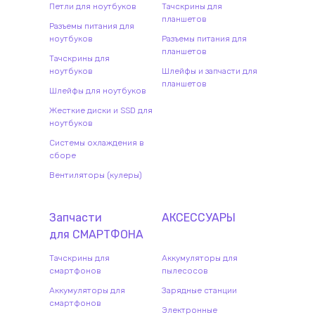
Петли для ноутбуков
Тачскрины для
планшетов
Разъемы питания для
ноутбуков
Разъемы питания для
планшетов
Тачскрины для
ноутбуков
Шлейфы и запчасти для
планшетов
Шлейфы для ноутбуков
Жесткие диски и SSD для
ноутбуков
Системы охлаждения в
сборе
Вентиляторы (кулеры)
Запчасти
АКСЕССУАРЫ
для
СМАРТФОН
А
Тачскрины для
Аккумуляторы для
смартфонов
пылесосов
Аккумуляторы для
Зарядные станции
смартфонов
Электронные