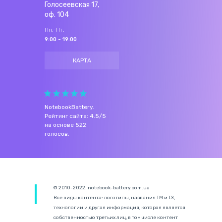
Голосеевская 17,
оф. 104
Пн.-Пт.
9:00 - 19:00
КАРТА
NotebookBattery
.
Рейтинг сайта:
4.5
/
5
на основе
522
голосов.
© 2010-2022. notebook-battery.com.ua
Все виды контента: логотипы, названия ТМ и ТЗ,
технологии и другая информация, которая является
собственностью третьих лиц, в том числе контент