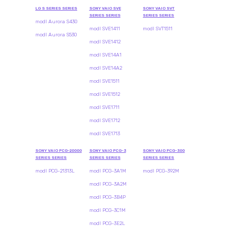
LG S SERIES SERIES
SONY VAIO SVE
SONY VAIO SVT
SERIES SERIES
SERIES SERIES
modl Aurora S430
modl SVE1411
modl SVT1511
modl Aurora S530
modl SVE1412
modl SVE14A1
modl SVE14A2
modl SVE1511
modl SVE1512
modl SVE1711
modl SVE1712
modl SVE1713
SONY VAIO PCG-20000
SONY VAIO PCG-3
SONY VAIO PCG-300
SERIES SERIES
SERIES SERIES
SERIES SERIES
modl PCG-21313L
modl PCG-3A1M
modl PCG-392M
modl PCG-3A2M
modl PCG-3B4P
modl PCG-3C1M
modl PCG-3E2L