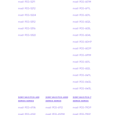
modl PCG-5211
modl PCG-6E1M
modl PCG-5212
modl PCG-6F1L
modl PCG-5224
modl PCG-6G1L
modl PCG-5312
modl PCG-6G2L
modl PCG-5316
modl PCG-6G3L
modl PCG-5322
modl PCG-6G4L
modl PCG-6GHP
modl PCG-6GJP
modl PCG-6R1M
modl PCG-6S1L
modl PCG-6S2L
modl PCG-6W1L
modl PCG-6W2L
modl PCG-6W3L
SONY VAIO PCG-600
SONY VAIO PCG-6000
SONY VAIO PCG-7
SERIES SERIES
SERIES SERIES
SERIES SERIES
modl PCG-611A
modl PCG-6112
modl PCG-79DP
modl PCG-6122
modl PCG-6121M
modl PCG-79EP