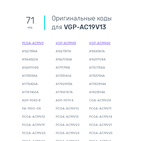
Оригинальные коды
71
для
VGP-AC19V13
код
PCGA-AC19V3
VGP-AC19V51
VGP-AC19V60
A1527396A
A1527397A
A1558367A
A1564322A
A1567086A
A1629708A
A1629708B
A1711799A
A1727758A
A1733138A
A1733140A
A1753786A
A1776425A
A1782893A
A1782894A
A1787460A
A1788787A
A1823514A
ADP-90KD B
ADP-90TH K
CGA-AC19V28
PA-1900-08
PCGA-AC19V10
PCGA-AC19V11
PCGA-AC19V12
PCGA-AC19V13
PCGA-AC19V14
PCGA-AC19V19
PCGA-AC19V20
PCGA-AC19V21
PCGA-AC19V23
PCGA-AC19V24
PCGA-AC19V25