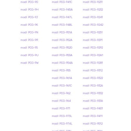
modl PCG-9G
modl PCG-941C
modl PCG-9231
modl PCG-9H
modl PCG-945A
modl PCG-9232
modl PCG-9J
modl PCG-947L
modl PCG-9241
modl PCG-9K
modl PCG-948L
modl PCG-9242
modl PCG-9N
modl PCG-951A
modl PCG-9251
modl PCG-9R
modl PCG-952A
modl PCG-9291
modl PCG-9S
modl PCG-952G
modl PCG-9292
modl PCG-9U
modl PCG-953A
modl PCG-92A1
modl PCG-9W
modl PCG-954A
modl PCG-92B1
modl PCG-955
modl PCG-9312
modl PCG-961A
modl PCG-9322
modl PCG-961C
modl PCG-9326
modl PCG-962
modl PCG-9332
modl PCG-964
modl PCG-9336
modl PCG-971
modl PCG-9401
modl PCG-973L
modl PCG-9411
modl PCG-974L
modl PCG-9512