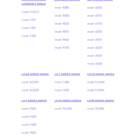
LIFEBOOK E SERIES
modl R380
modl A305
modl E741/C
modl R450
modl A310
modl E751
modl R520
modl A410
modl E781
modl R590
modl A505
modl E782
modl R660
modl A510
modl R730
modl A520
modl A530
modl A540
LG AD SERIES SERIES
LG C SERIES SERIES
LG CD SERIES SERIES
modl AD510
modl C400
modl CD400
modl AD520
modl C500
modl CD500
LG P SERIES SERIES
LG PD SERIES SERIES
LG RD SERIES SERIES
modl P330
modl PD420
modl RD380
modl P420
modl P430
modl P530