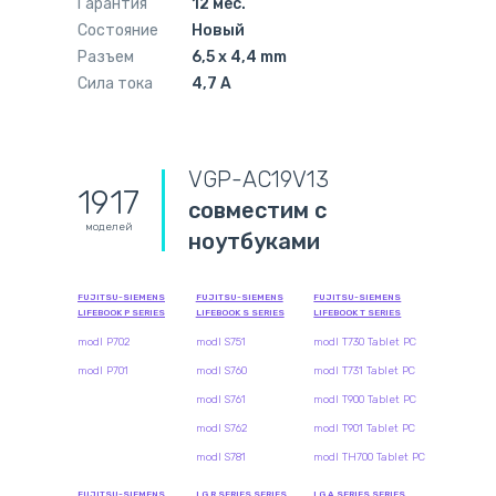
Гарантия
12 мес.
Состояние
Новый
Разъем
6,5 x 4,4 mm
Сила тока
4,7 А
VGP-AC19V13
1917
совместим с
моделей
ноутбуками
FUJITSU-SIEMENS
FUJITSU-SIEMENS
FUJITSU-SIEMENS
LIFEBOOK P SERIES
LIFEBOOK S SERIES
LIFEBOOK T SERIES
modl P702
modl S751
modl T730 Tablet PC
modl P701
modl S760
modl T731 Tablet PC
modl S761
modl T900 Tablet PC
modl S762
modl T901 Tablet PC
modl S781
modl TH700 Tablet PC
FUJITSU-SIEMENS
LG R SERIES SERIES
LG A SERIES SERIES