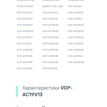
PCGA-AC19V26
PCGA-AC19V27
PCGA-AC19V4
PCGA-AC19V9
S26391-F778-L350
VGP-AC19V1
VGP-AC19V10
VGP-AC19V11
VGP-AC19V12
VGP-AC19V14
VGP-AC19V19
VGP-AC19V2
VGP-AC19V21
VGP-AC19V22
VGP-AC19V23
VGP-AC19V24
VGP-AC19V25
VGP-AC19V26
VGP-AC19V27
VGP-AC19V28
VGP-AC19V29
VGP-AC19V3
VGP-AC19V30
VGP-AC19V31
VGP-AC19V32
VGP-AC19V34
VGP-AC19V35
VGP-AC19V36
VGP-AC19V39
VGP-AC19V4
VGP-AC19V41
VGP-AC19V42
VGP-AC19V44
VGP-AC19V59
VGP-AC19V8
Характеристики
VGP-
AC19V13