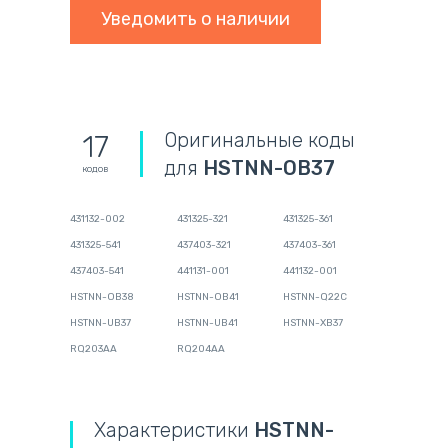
Уведомить о наличии
Оригинальные коды
17
для
HSTNN-OB37
кодов
431132-002
431325-321
431325-361
431325-541
437403-321
437403-361
437403-541
441131-001
441132-001
HSTNN-OB38
HSTNN-OB41
HSTNN-Q22C
HSTNN-UB37
HSTNN-UB41
HSTNN-XB37
RQ203AA
RQ204AA
Характеристики
HSTNN-