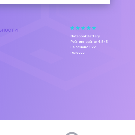
ьности
NotebookBattery
.
Рейтинг сайта:
4.5
/
5
на основе
522
голосов.