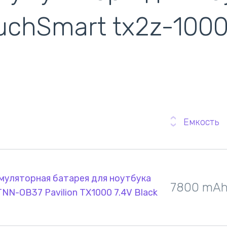
кулеры)
uchSmart tx2z-100
Емкость
муляторная батарея для ноутбука
7800 mA
N-OB37 Pavilion TX1000 7.4V Black