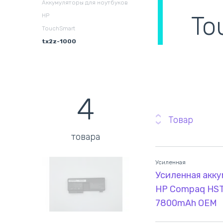
Аккумуляторы для ноутбуков
охлаждения в сборе
(
To
HP
TouchSmart
tx2z-1000
4
Товар
товара
Усиленная
Усиленная акку
HP Compaq HSTN
7800mAh OEM