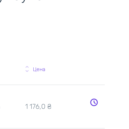
0
Цена
h
1 176,0
₴