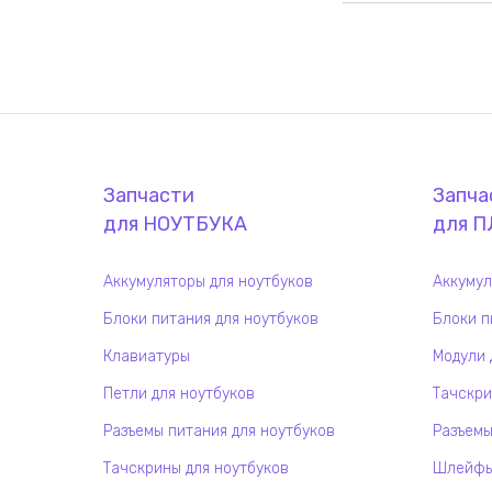
Запчасти
Запча
для
НОУТБУК
А
для
П
Аккумуляторы для ноутбуков
Аккумул
Блоки питания для ноутбуков
Блоки п
Клавиатуры
Модули 
Петли для ноутбуков
Тачскри
Разъемы питания для ноутбуков
Разъемы
Тачскрины для ноутбуков
Шлейфы 