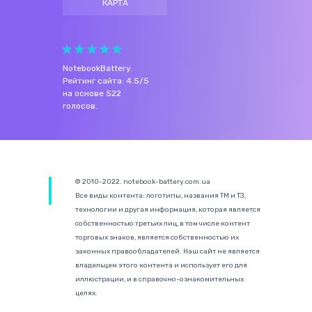
КАРТА
NotebookBattery
.
Рейтинг сайта:
4.5
/
5
на основе
522
голосов.
© 2010-2022. notebook-battery.com.ua
Все виды контента: логотипы, названия ТМ и ТЗ,
технологии и другая информация, которая является
собственностью третьих лиц, в том числе контент
торговых знаков, является собственностью их
законных правообладателей. Наш сайт не является
владельцем этого контента и использует его для
иллюстрации, и в справочно-ознакомительных
целях.