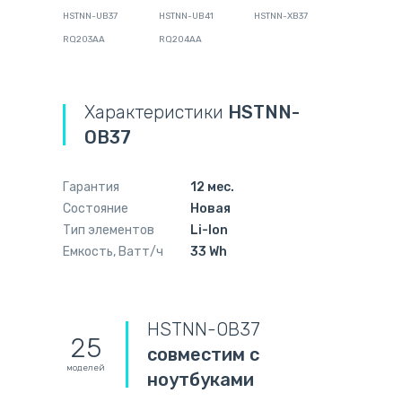
HSTNN-UB37
HSTNN-UB41
HSTNN-XB37
RQ203AA
RQ204AA
Характеристики
HSTNN-
OB37
Гарантия
12 мес.
Состояние
Новая
Тип элементов
Li-Ion
Емкость, Ватт/ч
33 Wh
HSTNN-OB37
25
совместим с
моделей
ноутбуками