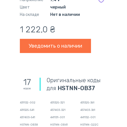
Цвет
черный
На складе
Нет в наличии
1 222,0
₴
Уведомить о наличии
Оригинальные коды
17
для
HSTNN-OB37
кодов
431132-002
431325-321
431325-361
431325-541
437403-321
437403-361
437403-541
441131-001
441132-001
HSTNN-OB38
HSTNN-OB41
HSTNN-Q22C