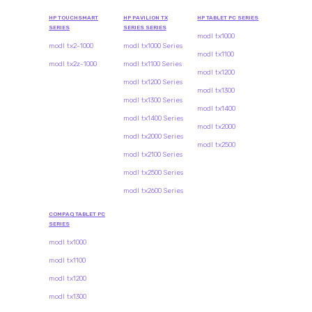
HP TOUCHSMART
HP PAVILION TX
HP TABLET PC SERIES
SERIES
SERIES SERIES
modl tx1000
modl tx2-1000
modl tx1000 Series
modl tx1100
modl tx2z-1000
modl tx1100 Series
modl tx1200
modl tx1200 Series
modl tx1300
modl tx1300 Series
modl tx1400
modl tx1400 Series
modl tx2000
modl tx2000 Series
modl tx2500
modl tx2100 Series
modl tx2500 Series
modl tx2600 Series
COMPAQ TABLET PC
SERIES
modl tx1000
modl tx1100
modl tx1200
modl tx1300