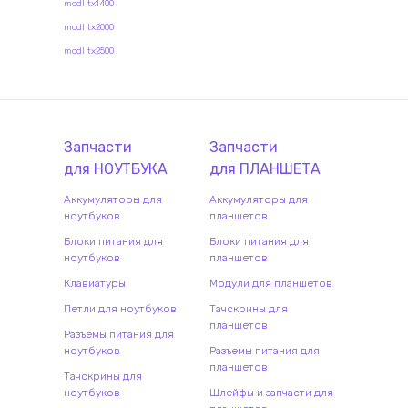
modl tx1400
modl tx2000
modl tx2500
Запчасти
Запчасти
для
НОУТБУК
А
для
ПЛАНШЕТ
А
Аккумуляторы для
Аккумуляторы для
ноутбуков
планшетов
Блоки питания для
Блоки питания для
ноутбуков
планшетов
Клавиатуры
Модули для планшетов
Петли для ноутбуков
Тачскрины для
планшетов
Разъемы питания для
ноутбуков
Разъемы питания для
планшетов
Тачскрины для
ноутбуков
Шлейфы и запчасти для