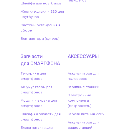
планшетов
Шлейфы для ноутбуков
Жесткие диски и SSD для
ноутбуков
Системы охлаждения в
сборе
Вентиляторы (кулеры)
Запчасти
АКСЕССУАРЫ
для
СМАРТФОН
А
Тачскрины для
Аккумуляторы для
смартфонов
пылесосов
Аккумуляторы для
Зарядные станции
смартфонов
Электронные
Модули и экраны для
компоненты
смартфонов
(микросхемы)
Шлейфы и запчасти для
Кабели питания 220V
смартфонов
Аккумуляторы для
Блоки питания для
радиостанций