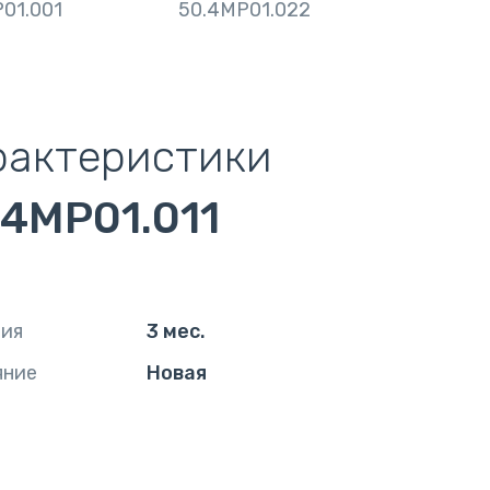
01.001
50.4MP01.022
рактеристики
.4MP01.011
тия
3 мес.
яние
Новая