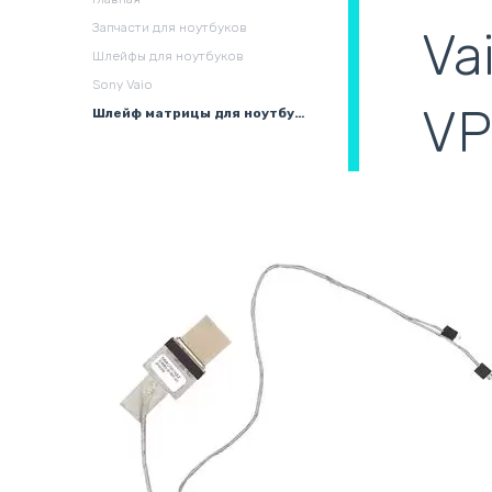
охлаждения в сборе
(
Запчасти для ноутбуков
Va
Шлейфы для ноутбуков
Sony Vaio
VP
Шлейф матрицы для ноутбука Sony Vaio VPC-EG, VPCEK, VPC-EK, VPCEC, VPC-EC, VPCEL, VPC-EL