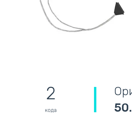
2
Ор
50
кода