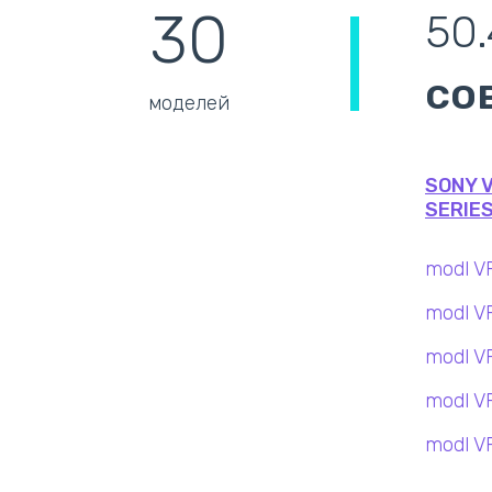
30
50.
со
моделей
SONY V
SERIES
modl V
modl V
modl V
modl V
modl V