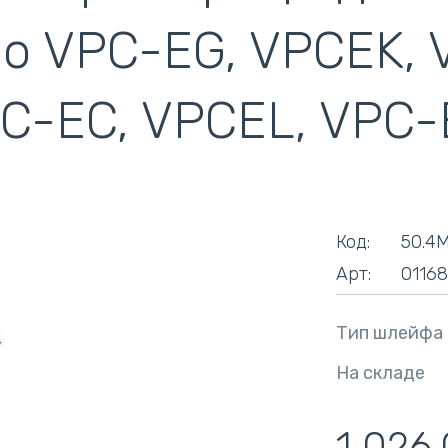
кулеры)
io VPC-EG, VPCEK, 
C-EC, VPCEL, VPC-
Код:
50.4M
Арт:
0116
Тип шлейфа
На складе
1 026