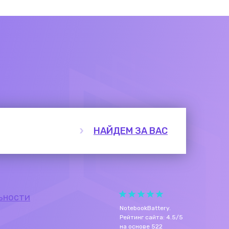
НАЙДЕМ ЗА ВАС
ьности
NotebookBattery
.
Рейтинг сайта:
4.5
/
5
на основе
522