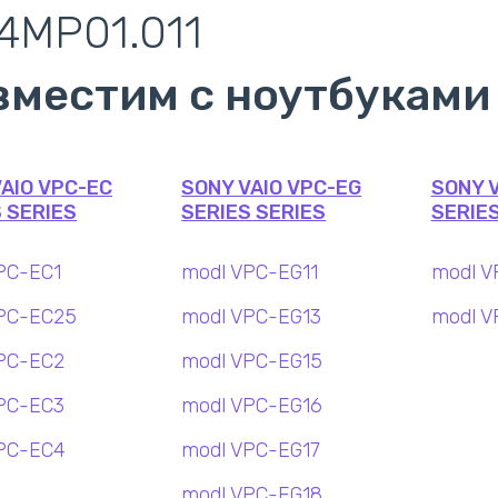
4MP01.011
вместим с ноутбуками
AIO VPC-EC
SONY VAIO VPC-EG
SONY V
 SERIES
SERIES SERIES
SERIES
PC-EC1
modl VPC-EG11
modl V
PC-EC25
modl VPC-EG13
modl V
PC-EC2
modl VPC-EG15
PC-EC3
modl VPC-EG16
PC-EC4
modl VPC-EG17
modl VPC-EG18