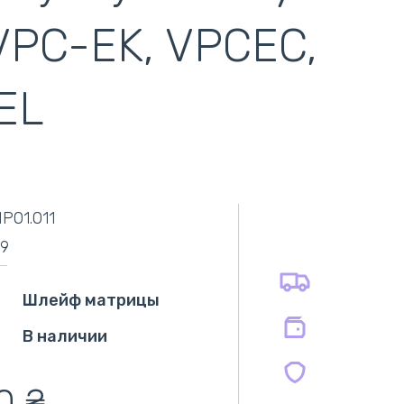
VPC-EK, VPCEC,
EL
самовывоз
адресная доставка курьером
наличный расчёт
самовывоз из новой почты
P01.011
безналичный расчёт
оплата картой
89
оплата при получении
на все батареи 12 мес
на оригинальные блоки питания 12 мес.
Шлейф матрицы
на совместимые блоки питания 12 мес.
В наличии
,0
₴