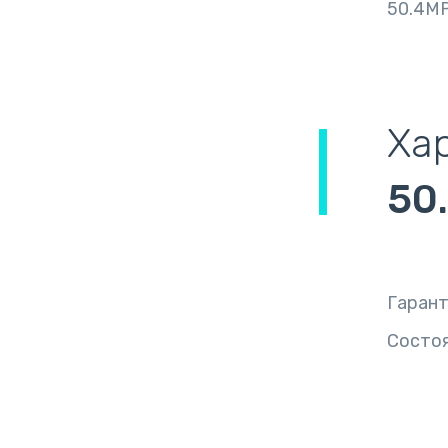
50.4MP
Ха
50
Гаран
Состо