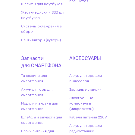
планшетов
Шлейфы для ноутбуков
Жесткие диски и SSD для
ноутбуков
Системы охлаждения в
сборе
Вентиляторы (кулеры)
Запчасти
АКСЕССУАРЫ
для
СМАРТФОН
А
Тачскрины для
Аккумуляторы для
смартфонов
пылесосов
Аккумуляторы для
Зарядные станции
смартфонов
Электронные
Модули и экраны для
компоненты
смартфонов
(микросхемы)
Шлейфы и запчасти для
Кабели питания 220V
смартфонов
Аккумуляторы для
Блоки питания для
радиостанций