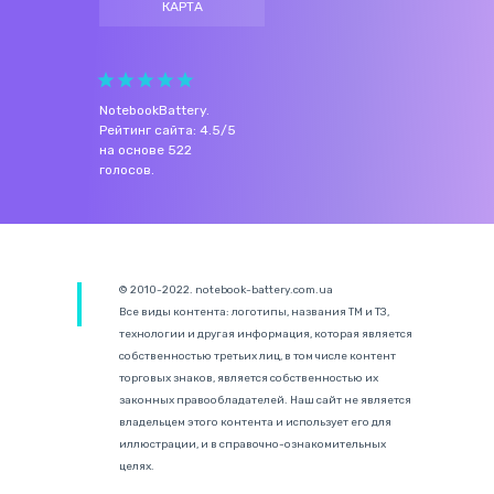
КАРТА
NotebookBattery
.
Рейтинг сайта:
4.5
/
5
на основе
522
голосов.
© 2010-2022. notebook-battery.com.ua
Все виды контента: логотипы, названия ТМ и ТЗ,
технологии и другая информация, которая является
собственностью третьих лиц, в том числе контент
торговых знаков, является собственностью их
законных правообладателей. Наш сайт не является
владельцем этого контента и использует его для
иллюстрации, и в справочно-ознакомительных
целях.