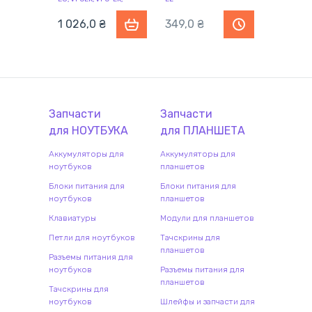
VPCEC, VPC-EC, VPCEL,
VPC-EL
1 026,0
₴
349,0
₴
Запчасти
Запчасти
для
НОУТБУК
А
для
ПЛАНШЕТ
А
Аккумуляторы для
Аккумуляторы для
ноутбуков
планшетов
Блоки питания для
Блоки питания для
ноутбуков
планшетов
Клавиатуры
Модули для планшетов
Петли для ноутбуков
Тачскрины для
планшетов
Разъемы питания для
ноутбуков
Разъемы питания для
планшетов
Тачскрины для
ноутбуков
Шлейфы и запчасти для