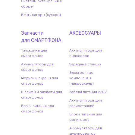
Системы охлаждения в
сборе
Вентиляторы (кулеры)
Запчасти
АКСЕССУАРЫ
для
СМАРТФОН
А
Тачскрины для
Аккумуляторы для
смартфонов
пылесосов
Аккумуляторы для
Зарядные станции
смартфонов
Электронные
Модули и экраны для
компоненты
смартфонов
(микросхемы)
Шлейфы и запчасти для
Кабели питания 220V
смартфонов
Аккумуляторы для
Блоки питания для
радиостанций
смартфонов
Блоки питания для
мониторов
Аккумуляторы для
шуруповертов