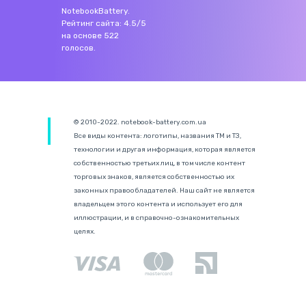
NotebookBattery
.
Рейтинг сайта:
4.5
/
5
на основе
522
голосов.
© 2010-2022. notebook-battery.com.ua
Все виды контента: логотипы, названия ТМ и ТЗ,
технологии и другая информация, которая является
собственностью третьих лиц, в том числе контент
торговых знаков, является собственностью их
законных правообладателей. Наш сайт не является
владельцем этого контента и использует его для
иллюстрации, и в справочно-ознакомительных
целях.