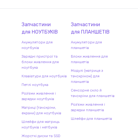
Запчастини
Запчастини
для
НОУТБУК
ІВ
для
ПЛАНШЕТ
ІВ
Акумулятори для
Акумулятори для
ноутбуків
планшетів
Зарядні пристрої та
Блоки живлення для
блоки живлення для
планшетів
ноутбука
Модулі (матриця з
Клавіатури для ноутбуків
тачскріном) для
планшетів
Петлі ноутбука
Сенсорне скло й
Роз'єми живлення і
тачскріни для планшетів
зарядки ноутбуків
Роз'єми живлення і
Матриці (тачскріни,
зарядки планшетів
екрани) для ноутбуків
Шлейфи для планшетів
Шлейфи для матриць
ноутбуків і нетбуків
Жорсткі диски та SSD