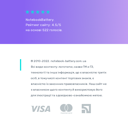
NotebookBattery
.
Рейтинг сайту:
4.5
/
5
на основі
522
голосів.
© 2010-2022. notebook-battery.com.ua
Всі види контенту: логотипи, назви ТМ и ТЗ,
технології та інша інформація, що є власністю третіх
осіб, в тому числі контент торгових знаків, є
власністю їх законних правовласників. Наш сайт не
є власником цього контенту й використовує його
для ілюстрації та з довідково-ознайомчою метою.