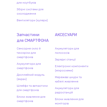
для ноутбуків
Збірні системи для
охолодження
Вентилятори (кулери)
Запчастини
АКСЕСУАРИ
для
СМАРТФОН
А
Сенсорне скло й
Акумулятори для
тачскріни для
пилососів
смартфонів
Зарядні станції
Акумулятори для
Електронні компоненти
смартфонів
(мікросхеми)
Дисплейний модуль
Мережеві шнури та
(екран)
кабелі живлення
Шлейфи та запчастини
Акумулятори для
для смартфонів
радіостанцій
Блоки живлення для
Блоки живлення для
смартфонів
моніторів