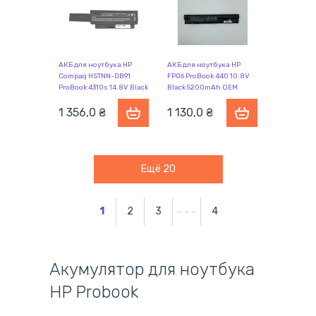
АКБ для ноутбука HP
АКБ для ноутбука HP
Compaq HSTNN-DB91
FP06 ProBook 440 10.8V
ProBook 4310s 14.8V Black
Black 5200mAh OEM
5200mAh OEM
1 356,0 ₴
1 130,0 ₴
Ещё
20
1
2
3
4
Акумулятор для ноутбука
HP Probook