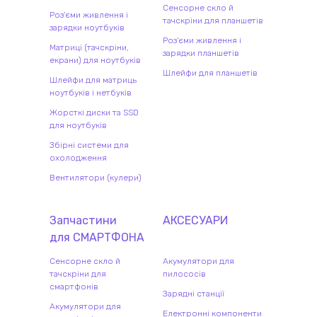
Сенсорне скло й
Роз'єми живлення і
тачскріни для планшетів
зарядки ноутбуків
Роз'єми живлення і
Матриці (тачскріни,
зарядки планшетів
екрани) для ноутбуків
Шлейфи для планшетів
Шлейфи для матриць
ноутбуків і нетбуків
Жорсткі диски та SSD
для ноутбуків
Збірні системи для
охолодження
Вентилятори (кулери)
Запчастини
АКСЕСУАРИ
для
СМАРТФОН
А
Сенсорне скло й
Акумулятори для
тачскріни для
пилососів
смартфонів
Зарядні станції
Акумулятори для
Електронні компоненти