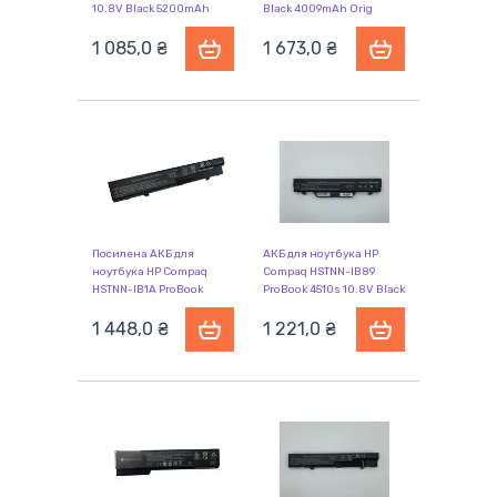
10.8V Black 5200mAh
Black 4009mAh Orig
OEM
1 085,0 ₴
1 673,0 ₴
Посилена АКБ для
АКБ для ноутбука HP
ноутбука HP Compaq
Compaq HSTNN-IB89
HSTNN-IB1A ProBook
ProBook 4510s 10.8V Black
4320s 10.8V Black
5200mAh OEM
7800mAh OEM
1 448,0 ₴
1 221,0 ₴