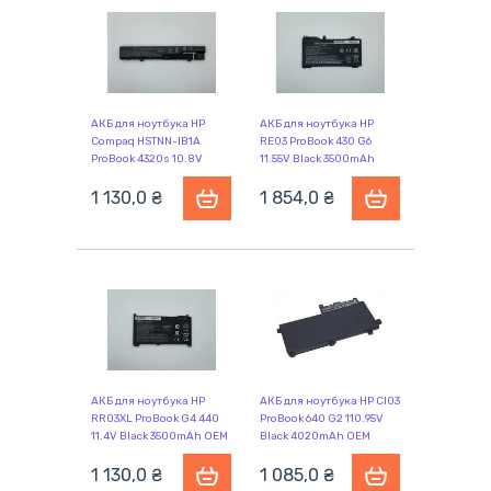
470 G1
470 G2
470 G3
470 G4
4710s
4710s/CT
4720s
4730s
4740s
5310m
5320m
5330m
АКБ для ноутбука HP
АКБ для ноутбука HP
6360b
640 G1
640 G2
Compaq HSTNN-IB1A
RE03 ProBook 430 G6
ProBook 4320s 10.8V
11.55V Black 3500mAh
6440b
6445b
645 G1
Black 5200mAh OEM
OEM
645 G2
645 G4
645 G4 3UP61EA
1 130,0 ₴
1 854,0 ₴
645 G4 3UP62EA
6450b
6455b
6460b
6465b
6470b
6475b
650 G1
650 G2
6540b
6545b
655 G1
655 G2
6550b
6555b
6560b
6565b
6570b
АКБ для ноутбука HP
АКБ для ноутбука HP CI03
RR03XL ProBook G4 440
ProBook 640 G2 110.95V
11.4V Black 3500mAh OEM
Black 4020mAh OEM
1 130,0 ₴
1 085,0 ₴