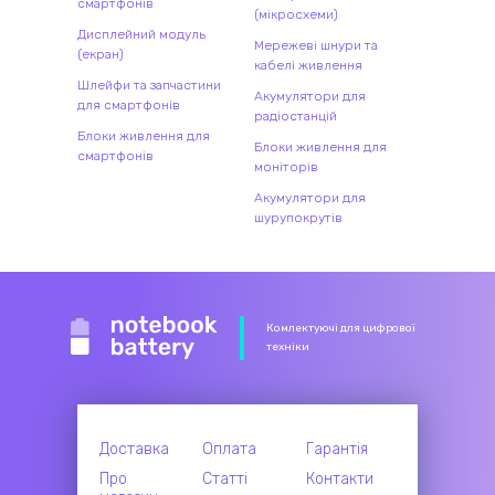
смартфонів
(мікросхеми)
Дисплейний модуль
Мережеві шнури та
(екран)
кабелі живлення
Шлейфи та запчастини
Акумулятори для
для смартфонів
радіостанцій
Блоки живлення для
Блоки живлення для
смартфонів
моніторів
Акумулятори для
шурупокрутів
Комлектуючі для цифрової
техніки
Доставка
Оплата
Гарантія
Про
Статті
Контакти