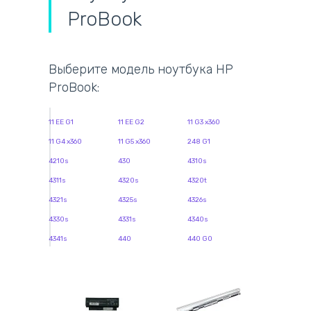
ProBook
Выберите модель ноутбука HP
ProBook:
11 EE G1
11 EE G2
11 G3 x360
11 G4 x360
11 G5 x360
248 G1
4210s
430
4310s
4311s
4320s
4320t
4321s
4325s
4326s
4330s
4331s
4340s
4341s
440
440 G0
440 G1
440 G2
440 G3
440 G6
4405
4405S
4406
4406S
4410s