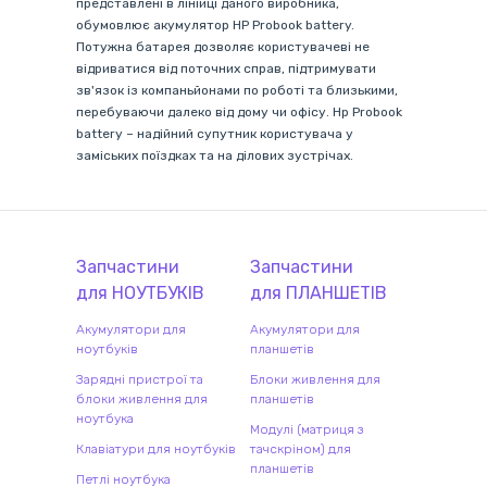
представлені в лінійці даного виробника,
обумовлює акумулятор HP Probook battery.
Потужна батарея дозволяє користувачеві не
відриватися від поточних справ, підтримувати
зв'язок із компаньйонами по роботі та близькими,
перебуваючи далеко від дому чи офісу. Нp Probook
battery – надійний супутник користувача у
заміських поїздках та на ділових зустрічах.
Запчастини
Запчастини
для
НОУТБУК
ІВ
для
ПЛАНШЕТ
ІВ
Акумулятори для
Акумулятори для
ноутбуків
планшетів
Зарядні пристрої та
Блоки живлення для
блоки живлення для
планшетів
ноутбука
Модулі (матриця з
Клавіатури для ноутбуків
тачскріном) для
планшетів
Петлі ноутбука