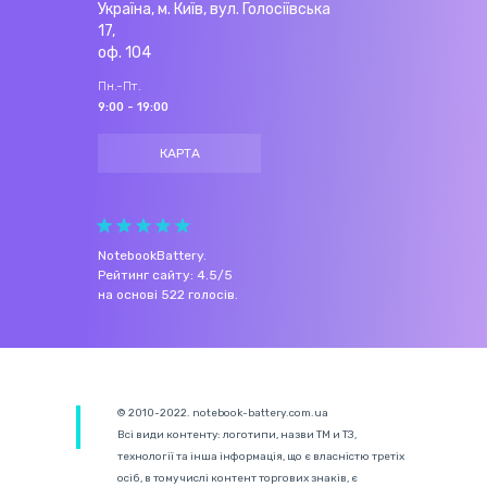
Україна, м. Київ, вул. Голосіївська
17,
оф. 104
Пн.-Пт.
9:00 - 19:00
КАРТА
NotebookBattery
.
Рейтинг сайту:
4.5
/
5
на основі
522
голосів.
© 2010-2022. notebook-battery.com.ua
Всі види контенту: логотипи, назви ТМ и ТЗ,
технології та інша інформація, що є власністю третіх
осіб, в тому числі контент торгових знаків, є