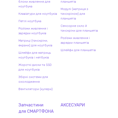
блоки живлення для
планшетів
ноутбука
Модулі (матриця з
Клавіатури для ноутбуків
тачскріном) для
планшетів
Петлі ноутбука
Сенсорне скло й
Роз'єми живлення і
тачскріни для планшетів
зарядки ноутбуків
Роз'єми живлення і
Матриці (тачскріни,
зарядки планшетів
екрани) для ноутбуків
Шлейфи для планшетів
Шлейфи для матриць
ноутбуків і нетбуків
Жорсткі диски та SSD
для ноутбуків
Збірні системи для
охолодження
Вентилятори (кулери)
Запчастини
АКСЕСУАРИ
для
СМАРТФОН
А