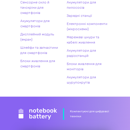
Сенсорне скло й
Акумулятори для
тачскріни для
пилососів
смартфонів
Зарядні станції
Акумулятори для
Електронні компоненти
смартфонів
(мікросхеми)
Дисплейний модуль
Мережеві шнури та
(екран)
кабелі живлення
Шлейфи та запчастини
Акумулятори для
для смартфонів
радіостанцій
Блоки живлення для
Блоки живлення для
смартфонів
моніторів
Акумулятори для
шурупокрутів
Комлектуючі для цифрової
техніки