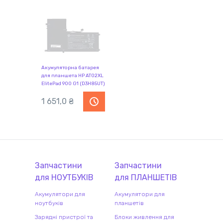
Акумуляторна батарея
для планшета HP AT02XL
ElitePad 900 G1 (D3H85UT)
7.4V Black 3200mAh Orig
1 651,0 ₴
Запчастини
Запчастини
для
НОУТБУК
ІВ
для
ПЛАНШЕТ
ІВ
Акумулятори для
Акумулятори для
ноутбуків
планшетів
Зарядні пристрої та
Блоки живлення для