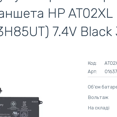
аншета HP AT02XL E
ентилятори
кулери)
3H85UT) 7.4V Black
Код:
AT02
Арт:
0163
Об'єм батаре
Вольтаж
На складі