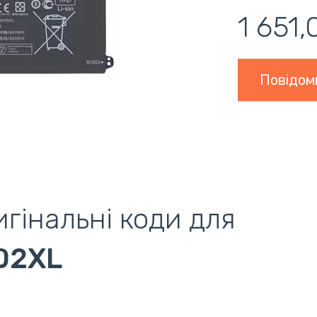
1 651,
Повідом
гінальні коди для
02XL