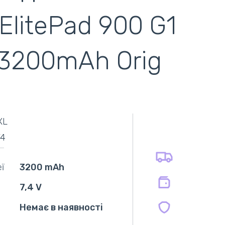
litePad 900 G1
 3200mAh Orig
самовивіз
адресна доставка кур'єром
готівковий розрахунок
самовивіз із нової пошти
XL
безготівковий розрахунок
оплата карткою
74
оплата при отриманні
на всі батареї 12 міс
на оригінальні блоки живлення 12 міс.
ї
3200 mAh
на сумісні блоки живлення 12 міс.
7,4 V
Немає в наявності