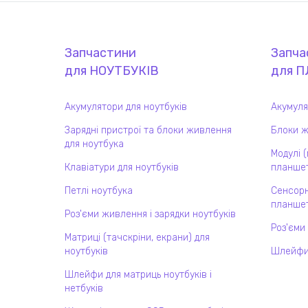
Запчастини
Запча
для
НОУТБУК
ІВ
для
П
Акумулятори для ноутбуків
Акумуля
Зарядні пристрої та блоки живлення
Блоки ж
для ноутбука
Модулі 
Клавіатури для ноутбуків
планшет
Петлі ноутбука
Сенсорн
планшет
Роз'єми живлення і зарядки ноутбуків
Роз'єми
Матриці (тачскріни, екрани) для
ноутбуків
Шлейфи
Шлейфи для матриць ноутбуків і
нетбуків