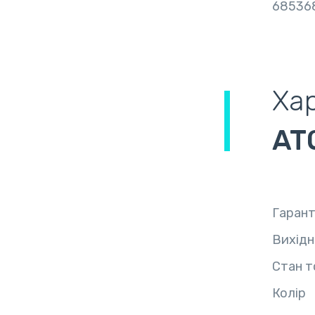
68536
Ха
AT
Гарант
Вихідн
Стан т
Колір