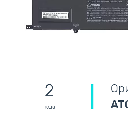
2
Ори
AT
кода