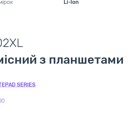
мірок
Li-Ion
02XL
місний з планшетами
TEPAD SERIES
00