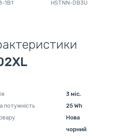
8-1B1
HSTNN-DB3U
рактеристики
02XL
ія
3 міс.
а потужність
25 Wh
овару
Нова
чорний