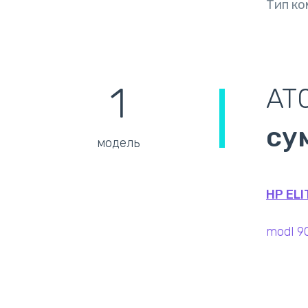
Тип ко
1
AT
су
модель
HP ELI
modl 9