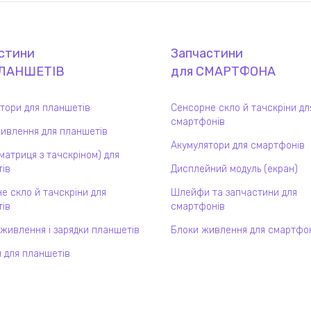
стини
Запчастини
ЛАНШЕТ
ІВ
для
СМАРТФОН
А
тори для планшетів
Сенсорне скло й тачскріни дл
смартфонів
ивлення для планшетів
Акумулятори для смартфонів
(матриця з тачскріном) для
ів
Дисплейний модуль (екран)
е скло й тачскріни для
Шлейфи та запчастини для
ів
смартфонів
 живлення і зарядки планшетів
Блоки живлення для смартфо
 для планшетів