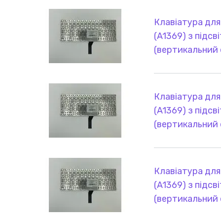
Клавіатура для
(A1369) з підсві
(вертикальний 
Клавіатура для
(A1369) з підсві
(вертикальний 
Клавіатура для
(A1369) з підсві
(вертикальний 