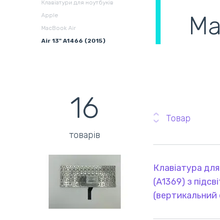
Клавіатури для ноутбуків
Ma
Apple
Збірні системи для
В
MacBook Air
охолодження
(
Air 13" A1466 (2015)
16
Товар
товарів
Клавіатура для
(A1369) з підсві
(вертикальний 