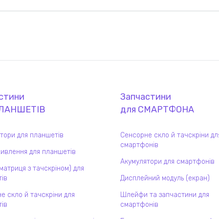
стини
Запчастини
ЛАНШЕТ
ІВ
для
СМАРТФОН
А
тори для планшетів
Сенсорне скло й тачскріни дл
смартфонів
ивлення для планшетів
Акумулятори для смартфонів
(матриця з тачскріном) для
ів
Дисплейний модуль (екран)
е скло й тачскріни для
Шлейфи та запчастини для
ів
смартфонів