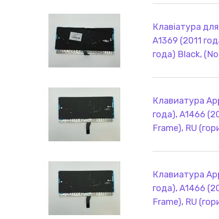
Клавіатура для
A1369 (2011 год
года) Black, (N
Клавиатура App
года), A1466 (20
Frame), RU (го
Клавиатура App
года), A1466 (20
Frame), RU (го