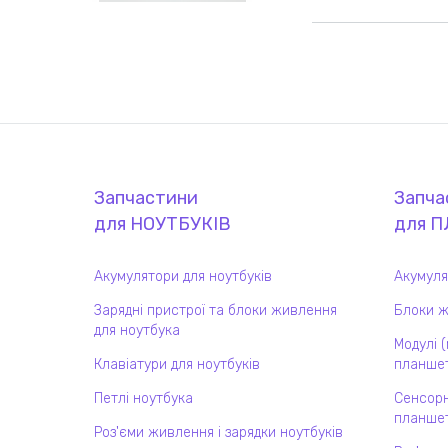
Запчастини
Запча
для
НОУТБУК
ІВ
для
П
Акумулятори для ноутбуків
Акумуля
Зарядні пристрої та блоки живлення
Блоки ж
для ноутбука
Модулі 
Клавіатури для ноутбуків
планшет
Петлі ноутбука
Сенсорн
планшет
Роз'єми живлення і зарядки ноутбуків