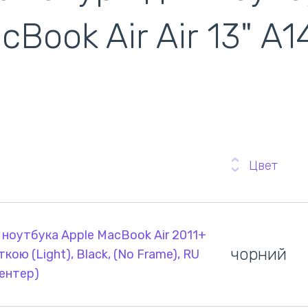
cBook Air Air 13" A1
ентилятори
кулери)
Цвет
 ноутбука Apple MacBook Air 2011+
чорний
ткою (Light), Black, (No Frame), RU
ентер)