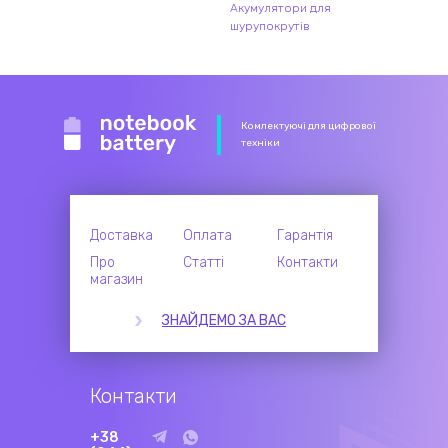
Акумулятори для
шурупокрутів
Комлектуючі для цифрової
техніки
Доставка
Оплата
Гарантія
Про
Статті
Контакти
магазин
ЗНАЙДЕМО ЗА ВАС
Контакти
+38