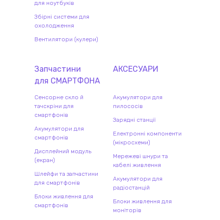
для ноутбуків
Збірні системи для
охолодження
Вентилятори (кулери)
Запчастини
АКСЕСУАРИ
для
СМАРТФОН
А
Сенсорне скло й
Акумулятори для
тачскріни для
пилососів
смартфонів
Зарядні станції
Акумулятори для
Електронні компоненти
смартфонів
(мікросхеми)
Дисплейний модуль
Мережеві шнури та
(екран)
кабелі живлення
Шлейфи та запчастини
Акумулятори для
для смартфонів
радіостанцій
Блоки живлення для
Блоки живлення для
смартфонів
моніторів