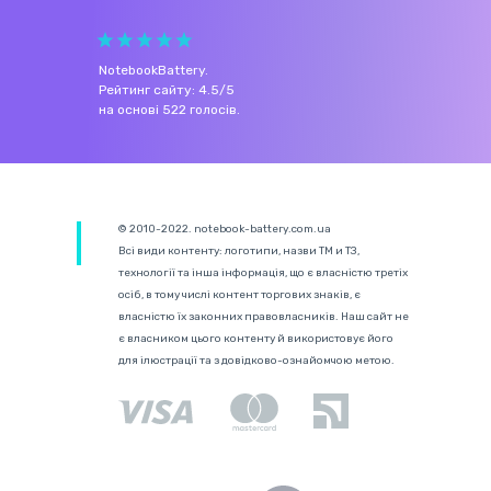
NotebookBattery
.
Рейтинг сайту:
4.5
/
5
на основі
522
голосів.
© 2010-2022. notebook-battery.com.ua
Всі види контенту: логотипи, назви ТМ и ТЗ,
технології та інша інформація, що є власністю третіх
осіб, в тому числі контент торгових знаків, є
власністю їх законних правовласників. Наш сайт не
є власником цього контенту й використовує його
для ілюстрації та з довідково-ознайомчою метою.