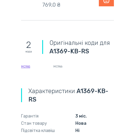
769,0 ₴
Оригінальні коди для
2
A1369-KB-RS
кода
MC965
MC966
Характеристики
A1369-KB-
RS
Гарантія
3 міс.
Стан товару
Нова
Підсвітка клавіш
Ні