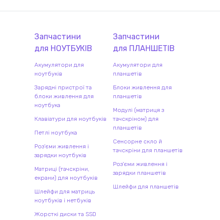
Запчастини
Запчастини
для
НОУТБУК
ІВ
для
ПЛАНШЕТ
ІВ
Акумулятори для
Акумулятори для
ноутбуків
планшетів
Зарядні пристрої та
Блоки живлення для
блоки живлення для
планшетів
ноутбука
Модулі (матриця з
Клавіатури для ноутбуків
тачскріном) для
планшетів
Петлі ноутбука
Сенсорне скло й
Роз'єми живлення і
тачскріни для планшетів
зарядки ноутбуків
Роз'єми живлення і
Матриці (тачскріни,
зарядки планшетів
екрани) для ноутбуків
Шлейфи для планшетів
Шлейфи для матриць
ноутбуків і нетбуків
Жорсткі диски та SSD