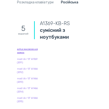
Розкладка клавіатури
Російська
A1369-KB-RS
5
сумісний з
моделей
ноутбуками
APPLE MACBOOK AIR
SERIES
modl Air 13" A1369
(2011)
modl Air 13" A1466
(2012)
modl Air 13" A1466
(2013)
modl Air 13" A1466
(2014)
modl Air 13" A1466
(2015)