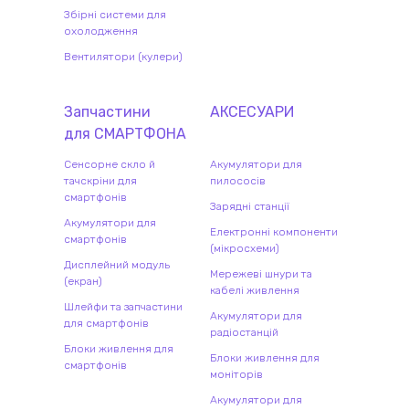
Збірні системи для
охолодження
Вентилятори (кулери)
Запчастини
АКСЕСУАРИ
для
СМАРТФОН
А
Сенсорне скло й
Акумулятори для
тачскріни для
пилососів
смартфонів
Зарядні станції
Акумулятори для
Електронні компоненти
смартфонів
(мікросхеми)
Дисплейний модуль
Мережеві шнури та
(екран)
кабелі живлення
Шлейфи та запчастини
Акумулятори для
для смартфонів
радіостанцій
Блоки живлення для
Блоки живлення для
смартфонів
моніторів
Акумулятори для