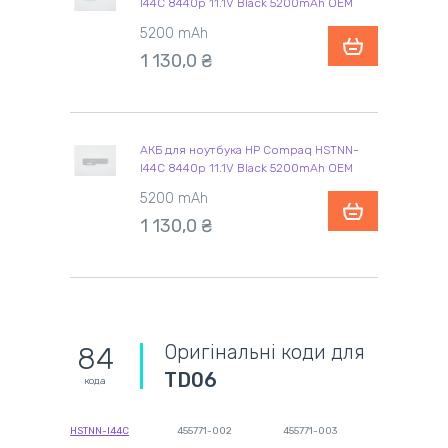
I44C 8440p 11.1V Black 5200mAh OEM
5200 mAh
1 130,0 ₴
АКБ для ноутбука HP Compaq HSTNN-
I44C 8440p 11.1V Black 5200mAh OEM
5200 mAh
1 130,0 ₴
Оригінальні коди для
84
TD06
кода
HSTNN-I44C
455771-002
455771-003