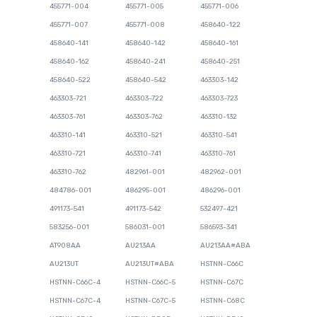
455771-004
455771-005
455771-006
455771-007
455771-008
458640-122
458640-141
458640-142
458640-161
458640-162
458640-241
458640-251
458640-522
458640-542
463303-142
463303-721
463303-722
463303-723
463303-761
463303-762
463310-132
463310-141
463310-521
463310-541
463310-721
463310-741
463310-761
463310-762
482961-001
482962-001
484786-001
486295-001
486296-001
491173-541
491173-542
532497-421
583256-001
586031-001
586593-341
AT908AA
AU213AA
AU213AA#ABA
AU213UT
AU213UT#ABA
HSTNN-C66C
HSTNN-C66C-4
HSTNN-C66C-5
HSTNN-C67C
HSTNN-C67C-4
HSTNN-C67C-5
HSTNN-C68C