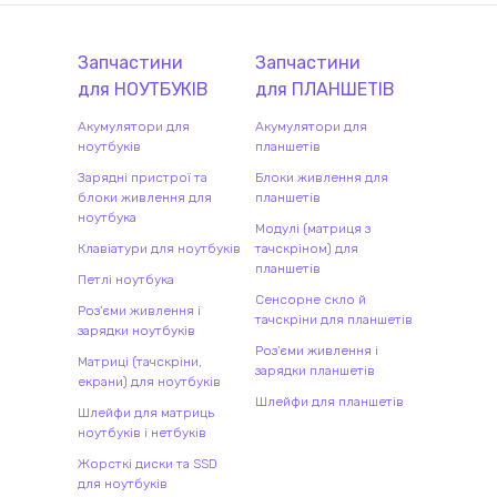
Запчастини
Запчастини
для
НОУТБУК
ІВ
для
ПЛАНШЕТ
ІВ
Акумулятори для
Акумулятори для
ноутбуків
планшетів
Зарядні пристрої та
Блоки живлення для
блоки живлення для
планшетів
ноутбука
Модулі (матриця з
Клавіатури для ноутбуків
тачскріном) для
планшетів
Петлі ноутбука
Сенсорне скло й
Роз'єми живлення і
тачскріни для планшетів
зарядки ноутбуків
Роз'єми живлення і
Матриці (тачскріни,
зарядки планшетів
екрани) для ноутбуків
Шлейфи для планшетів
Шлейфи для матриць
ноутбуків і нетбуків
Жорсткі диски та SSD
для ноутбуків