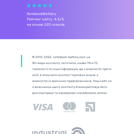
NotebookBattery
.
Рейтинг сайту:
4.5
/
5
на основі
522
голосів.
© 2010-2022. notebook-battery.com.ua
Всі види контенту: логотипи, назви ТМ и ТЗ,
технології та інша інформація, що є власністю третіх
осіб, в тому числі контент торгових знаків, є
власністю їх законних правовласників. Наш сайт не
є власником цього контенту й використовує його
для ілюстрації та з довідково-ознайомчою метою.