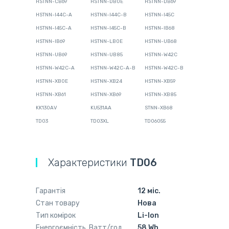
HSTNN-CB69
HSTNN-DB0E
HSTNN-DB69
HSTNN-I44C-A
HSTNN-I44C-B
HSTNN-I45C
HSTNN-I45C-A
HSTNN-I45C-B
HSTNN-IB68
HSTNN-IB69
HSTNN-LB0E
HSTNN-UB68
HSTNN-UB69
HSTNN-UB85
HSTNN-W42C
HSTNN-W42C-A
HSTNN-W42C-A-B
HSTNN-W42C-B
HSTNN-XB0E
HSTNN-XB24
HSTNN-XB59
HSTNN-XB61
HSTNN-XB69
HSTNN-XB85
KK130AV
KU531AA
STNN-XB68
TD03
TD03XL
TD06055
Характеристики
TD06
Гарантія
12 міс.
Стан товару
Нова
Тип комірок
Li-Ion
Енергоємність, Ватт/год
58 Wh