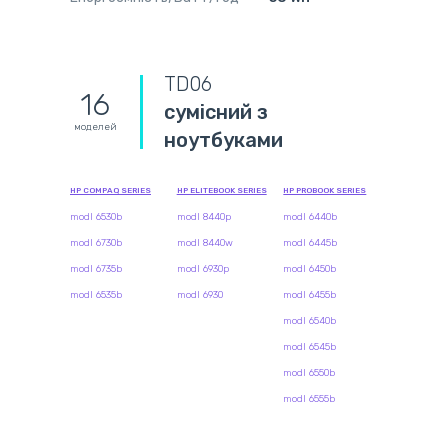
TD06
16
сумісний з
моделей
ноутбуками
HP COMPAQ SERIES
HP ELITEBOOK SERIES
HP PROBOOK SERIES
modl 6530b
modl 8440p
modl 6440b
modl 6730b
modl 8440w
modl 6445b
modl 6735b
modl 6930p
modl 6450b
modl 6535b
modl 6930
modl 6455b
modl 6540b
modl 6545b
modl 6550b
modl 6555b