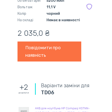
Об'єм батареї
5200 mAh
Вольтаж
11,1 V
Колір
чорний
На складі
Немає в наявності
2 035,0 ₴
Повідомити про
наявність
Варіанти заміни для
+2
TD06
аналоги
АКБ для ноутбука HP Compaq HSTNN-