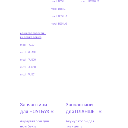
modl B551
modl P2520LJ
modl B551L
modl B551LA
modl B551LG
ASUS PRO ESSENTIAL
PU SERIES SERIES
modl PU301
modl PU401
modl PU500
modl PU550
modl PU551
Запчастини
Запчастини
для
НОУТБУК
ІВ
для
ПЛАНШЕТ
ІВ
Акумулятори для
Акумулятори для
ноутбуків
планшетів