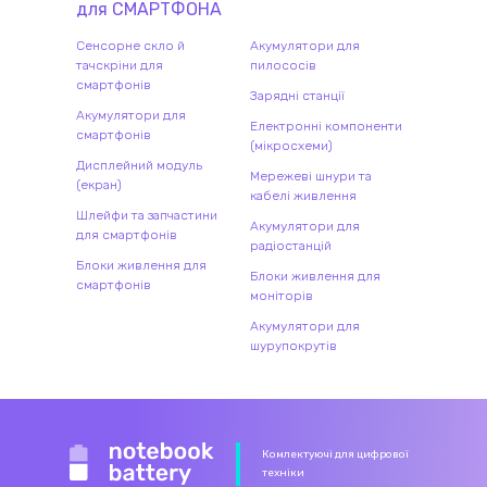
для
СМАРТФОН
А
Сенсорне скло й
Акумулятори для
тачскріни для
пилососів
смартфонів
Зарядні станції
Акумулятори для
Електронні компоненти
смартфонів
(мікросхеми)
Дисплейний модуль
Мережеві шнури та
(екран)
кабелі живлення
Шлейфи та запчастини
Акумулятори для
для смартфонів
радіостанцій
Блоки живлення для
Блоки живлення для
смартфонів
моніторів
Акумулятори для
шурупокрутів
Комлектуючі для цифрової
техніки