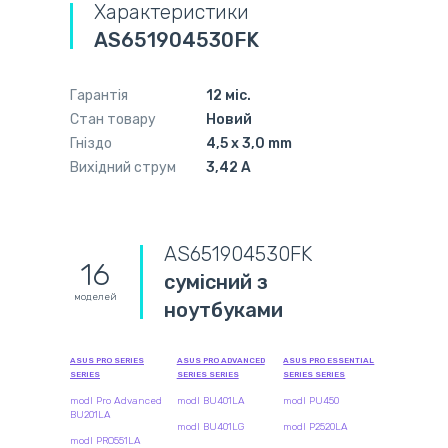
Характеристики
AS651904530FK
Гарантія
12 міс.
Стан товару
Новий
Гніздо
4,5 x 3,0 mm
Вихідний струм
3,42 А
AS651904530FK
16
сумісний з
моделей
ноутбуками
ASUS PRO SERIES
ASUS PRO ADVANCED
ASUS PRO ESSENTIAL
SERIES
SERIES SERIES
SERIES SERIES
modl Pro Advanced
modl BU401LA
modl PU450
BU201LA
modl BU401LG
modl P2520LA
modl PRO551LA