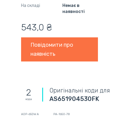
На складі
Немає в
наявності
543,0 ₴
Повідомити про
наявність
Оригінальні коди для
2
AS651904530FK
кода
ADP-65DW A
PA-1650-78