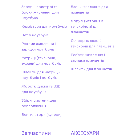
Зарядні пристрої та
Блоки живлення для
блоки живлення для
планшетів
ноутбука
Модулі (матриця з
Клавіатури для ноутбуків
тачскріном) для
планшетів
Петлі ноутбука
Сенсорне скло й
Роз'єми живлення і
тачскріни для планшетів
зарядки ноутбуків
Роз'єми живлення і
Матриці (тачскріни,
зарядки планшетів
екрани) для ноутбуків
Шлейфи для планшетів
Шлейфи для матриць
ноутбуків і нетбуків
Жорсткі диски та SSD
для ноутбуків
Збірні системи для
охолодження
Вентилятори (кулери)
Запчастини
АКСЕСУАРИ