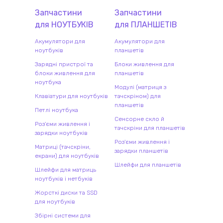
Запчастини
Запчастини
для
НОУТБУК
ІВ
для
ПЛАНШЕТ
ІВ
Акумулятори для
Акумулятори для
ноутбуків
планшетів
Зарядні пристрої та
Блоки живлення для
блоки живлення для
планшетів
ноутбука
Модулі (матриця з
Клавіатури для ноутбуків
тачскріном) для
планшетів
Петлі ноутбука
Сенсорне скло й
Роз'єми живлення і
тачскріни для планшетів
зарядки ноутбуків
Роз'єми живлення і
Матриці (тачскріни,
зарядки планшетів
екрани) для ноутбуків
Шлейфи для планшетів
Шлейфи для матриць
ноутбуків і нетбуків
Жорсткі диски та SSD
для ноутбуків
Збірні системи для