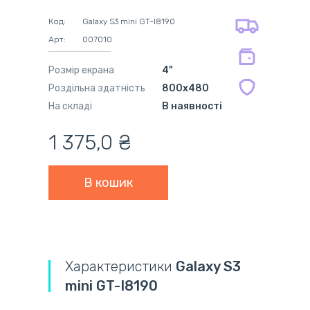
на всі батареї 12 міс
оплата при отриманні
на оригінальні блоки живлення 12
Код:
Galaxy S3 mini GT-I8190
міс.
Арт:
007010
на сумісні блоки живлення 12 міс.
Розмір екрана
4"
Роздільна здатність
800x480
На складі
В наявності
1 375,0 ₴
Характеристики
Galaxy S3
mini GT-I8190