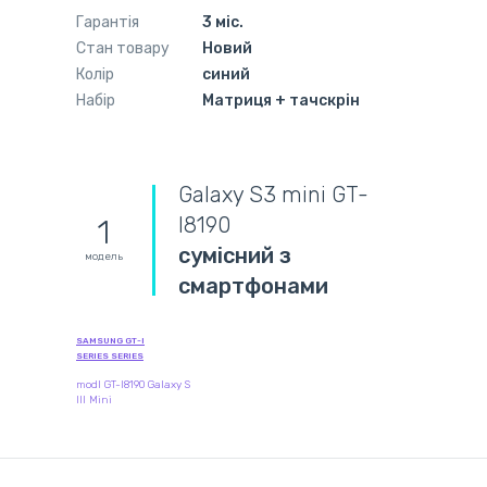
Гарантія
3 міс.
Стан товару
Новий
Колір
синий
Набір
Матриця + тачскрін
Galaxy S3 mini GT-
I8190
1
сумісний з
модель
смартфонами
SAMSUNG GT-I
SERIES SERIES
modl GT-I8190 Galaxy S
III Mini