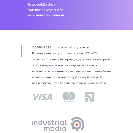
NotebookBattery
.
Рейтинг сайту:
4.5
/
5
на основі
522
голосів.
© 2010-2022. notebook-battery.com.ua
Всі види контенту: логотипи, назви ТМ и ТЗ,
технології та інша інформація, що є власністю третіх
осіб, в тому числі контент торгових знаків, є
власністю їх законних правовласників. Наш сайт не
є власником цього контенту й використовує його
для ілюстрації та з довідково-ознайомчою метою.