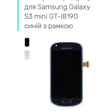
для Samsung Galaxy
S3 mini GT-I8190
синій з рамкою
самовивіз
адресна доставка кур'єром
готівковий розрахунок
самовивіз із нової пошти
безготівковий розрахунок
оплата карткою