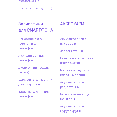
охолодження
Вентилятори (кулери)
Запчастини
АКСЕСУАРИ
для
СМАРТФОН
А
Сенсорне скло й
Акумулятори для
тачскріни для
пилососів
смартфонів
Зарядні станції
Акумулятори для
Електронні компоненти
смартфонів
(мікросхеми)
Дисплейний модуль
Мережеві шнури та
(екран)
кабелі живлення
Шлейфи та запчастини
Акумулятори для
для смартфонів
радіостанцій
Блоки живлення для
Блоки живлення для
смартфонів
моніторів
Акумулятори для
шурупокрутів