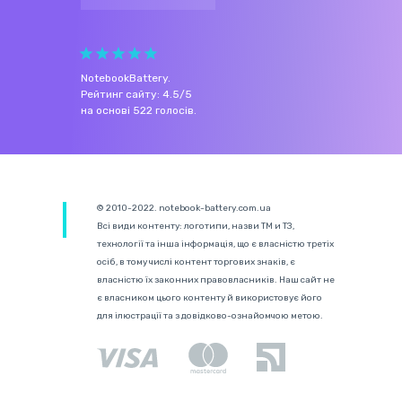
NotebookBattery
.
Рейтинг сайту:
4.5
/
5
на основі
522
голосів.
© 2010-2022. notebook-battery.com.ua
Всі види контенту: логотипи, назви ТМ и ТЗ,
технології та інша інформація, що є власністю третіх
осіб, в тому числі контент торгових знаків, є
власністю їх законних правовласників. Наш сайт не
є власником цього контенту й використовує його
для ілюстрації та з довідково-ознайомчою метою.