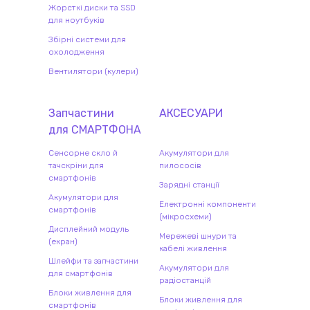
Жорсткі диски та SSD
для ноутбуків
Збірні системи для
охолодження
Вентилятори (кулери)
Запчастини
АКСЕСУАРИ
для
СМАРТФОН
А
Сенсорне скло й
Акумулятори для
тачскріни для
пилососів
смартфонів
Зарядні станції
Акумулятори для
Електронні компоненти
смартфонів
(мікросхеми)
Дисплейний модуль
Мережеві шнури та
(екран)
кабелі живлення
Шлейфи та запчастини
Акумулятори для
для смартфонів
радіостанцій
Блоки живлення для
Блоки живлення для
смартфонів