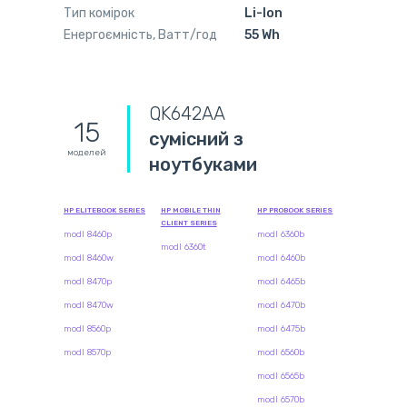
Тип комірок
Li-Ion
Енергоємність, Ватт/год
55 Wh
QK642AA
15
сумісний з
моделей
ноутбуками
HP ELITEBOOK SERIES
HP MOBILE THIN
HP PROBOOK SERIES
CLIENT SERIES
modl 8460p
modl 6360b
modl 6360t
modl 8460w
modl 6460b
modl 8470p
modl 6465b
modl 8470w
modl 6470b
modl 8560p
modl 6475b
modl 8570p
modl 6560b
modl 6565b
modl 6570b