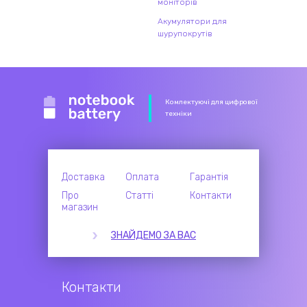
моніторів
Акумулятори для
шурупокрутів
Комлектуючі для цифрової
техніки
Доставка
Оплата
Гарантія
Про
Статті
Контакти
магазин
ЗНАЙДЕМО ЗА ВАС
Контакти