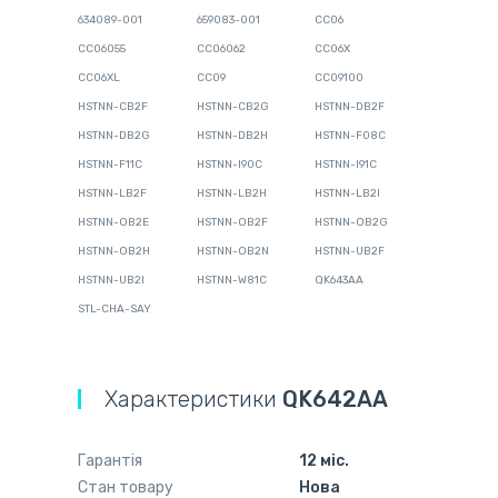
634089-001
659083-001
CC06
CC06055
CC06062
CC06X
CC06XL
CC09
CC09100
HSTNN-CB2F
HSTNN-CB2G
HSTNN-DB2F
HSTNN-DB2G
HSTNN-DB2H
HSTNN-F08C
HSTNN-F11C
HSTNN-I90C
HSTNN-I91C
HSTNN-LB2F
HSTNN-LB2H
HSTNN-LB2I
HSTNN-OB2E
HSTNN-OB2F
HSTNN-OB2G
HSTNN-OB2H
HSTNN-OB2N
HSTNN-UB2F
HSTNN-UB2I
HSTNN-W81C
QK643AA
STL-CHA-SAY
Характеристики
QK642AA
Гарантія
12 міс.
Стан товару
Нова