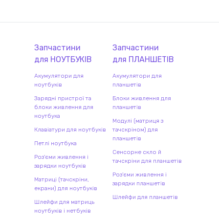
Запчастини
Запчастини
для
НОУТБУК
ІВ
для
ПЛАНШЕТ
ІВ
Акумулятори для
Акумулятори для
ноутбуків
планшетів
Зарядні пристрої та
Блоки живлення для
блоки живлення для
планшетів
ноутбука
Модулі (матриця з
Клавіатури для ноутбуків
тачскріном) для
планшетів
Петлі ноутбука
Сенсорне скло й
Роз'єми живлення і
тачскріни для планшетів
зарядки ноутбуків
Роз'єми живлення і
Матриці (тачскріни,
зарядки планшетів
екрани) для ноутбуків
Шлейфи для планшетів
Шлейфи для матриць
ноутбуків і нетбуків