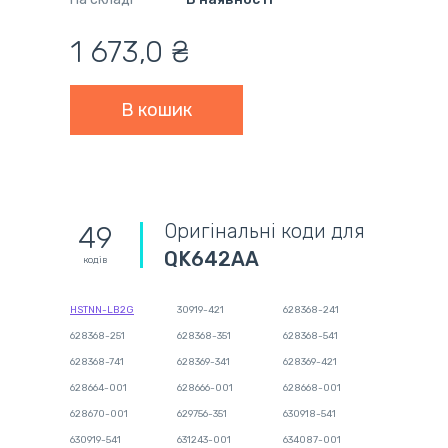
1 673,0 ₴
Оригінальні коди для
49
QK642AA
кодів
HSTNN-LB2G
30919-421
628368-241
628368-251
628368-351
628368-541
628368-741
628369-341
628369-421
628664-001
628666-001
628668-001
628670-001
629756-351
630918-541
630919-541
631243-001
634087-001