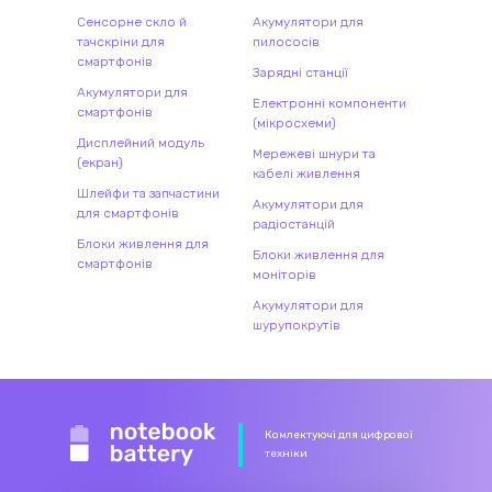
Сенсорне скло й
Акумулятори для
тачскріни для
пилососів
смартфонів
Зарядні станції
Акумулятори для
Електронні компоненти
смартфонів
(мікросхеми)
Дисплейний модуль
Мережеві шнури та
(екран)
кабелі живлення
Шлейфи та запчастини
Акумулятори для
для смартфонів
радіостанцій
Блоки живлення для
Блоки живлення для
смартфонів
моніторів
Акумулятори для
шурупокрутів
Комлектуючі для цифрової
техніки