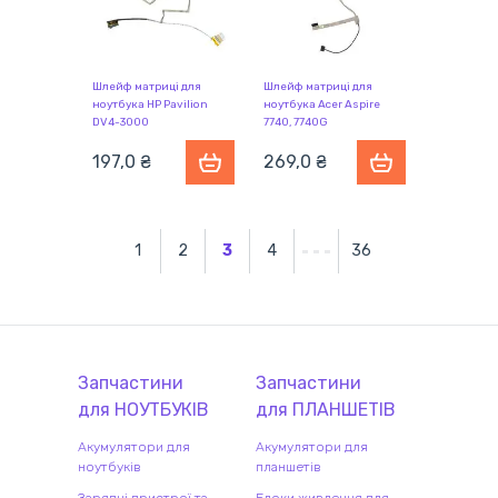
Шлейф матриці для
Шлейф матриці для
ноутбука HP Pavilion
ноутбука Acer Aspire
DV4-3000
7740, 7740G
197,0 ₴
269,0 ₴
1
2
3
4
36
Запчастини
Запчастини
для
НОУТБУК
ІВ
для
ПЛАНШЕТ
ІВ
Акумулятори для
Акумулятори для
ноутбуків
планшетів