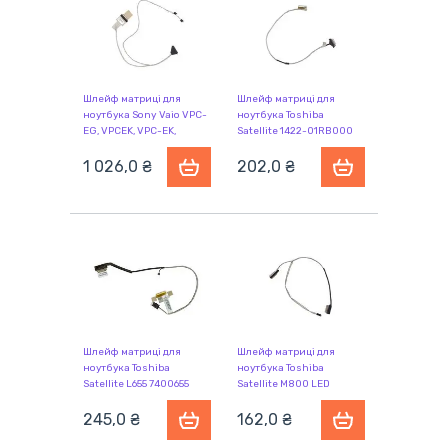
Шлейф матриці для
Шлейф матриці для
ноутбука Sony Vaio VPC-
ноутбука Toshiba
EG, VPCEK, VPC-EK,
Satellite 1422-01RB000
VPCEC, VPC-EC, VPCEL,
VPC-EL
1 026,0 ₴
202,0 ₴
Шлейф матриці для
Шлейф матриці для
ноутбука Toshiba
ноутбука Toshiba
Satellite L655 7400655
Satellite M800 LED
245,0 ₴
162,0 ₴