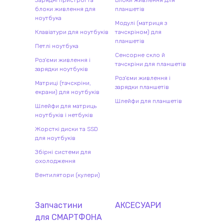
Зарядні пристрої та
Блоки живлення для
блоки живлення для
планшетів
ноутбука
Модулі (матриця з
Клавіатури для ноутбуків
тачскріном) для
планшетів
Петлі ноутбука
Сенсорне скло й
Роз'єми живлення і
тачскріни для планшетів
зарядки ноутбуків
Роз'єми живлення і
Матриці (тачскріни,
зарядки планшетів
екрани) для ноутбуків
Шлейфи для планшетів
Шлейфи для матриць
ноутбуків і нетбуків
Жорсткі диски та SSD
для ноутбуків
Збірні системи для
охолодження
Вентилятори (кулери)
Запчастини
АКСЕСУАРИ
для
СМАРТФОН
А