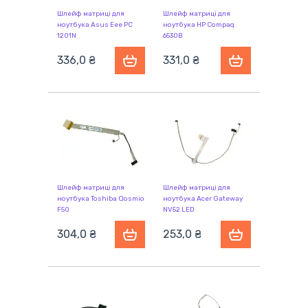
Шлейф матриці для
Шлейф матриці для
ноутбука Asus Eee PC
ноутбука HP Compaq
1201N
6530B
336,0 ₴
331,0 ₴
Шлейф матриці для
Шлейф матриці для
ноутбука Toshiba Qosmio
ноутбука Acer Gateway
F50
NV52 LED
304,0 ₴
253,0 ₴