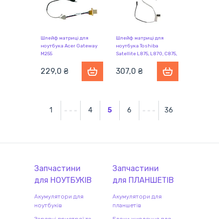
Шлейф матриці для
Шлейф матриці для
ноутбука Acer Gateway
ноутбука Toshiba
M255
Satellite L875, L870, C875,
C870
229,0 ₴
307,0 ₴
1
4
5
6
36
Запчастини
Запчастини
для
НОУТБУК
ІВ
для
ПЛАНШЕТ
ІВ
Акумулятори для
Акумулятори для
ноутбуків
планшетів