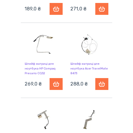
189,0 ₴
271,0 ₴
Шлейф матриці для
Шлейф матриці для
ноутбука HP Compaq
ноутбука Acer TravelMate
Presario CQ32
8473
269,0 ₴
288,0 ₴