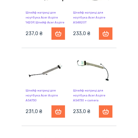
Шлейф матриці для
Шлейф матриці для
ноутбука Acer Aspire
ноутбука Acer Aspire
1420P, Шлейф Acer Aspire
AS4820T
1420P, 1820PT, 1820PTZ,
1825PT
237,0 ₴
233,0 ₴
Шлейф матриці для
Шлейф матриці для
ноутбука Acer Aspire
ноутбука Acer Aspire
AS4730
AS4730 + camera
connector
231,0 ₴
233,0 ₴