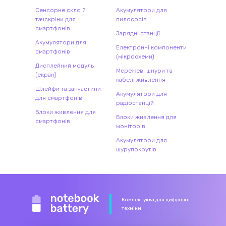
Сенсорне скло й
Акумулятори для
тачскріни для
пилососів
смартфонів
Зарядні станції
Акумулятори для
Електронні компоненти
смартфонів
(мікросхеми)
Дисплейний модуль
Мережеві шнури та
(екран)
кабелі живлення
Шлейфи та запчастини
Акумулятори для
для смартфонів
радіостанцій
Блоки живлення для
Блоки живлення для
смартфонів
моніторів
Акумулятори для
шурупокрутів
Комлектуючі для цифрової
техніки