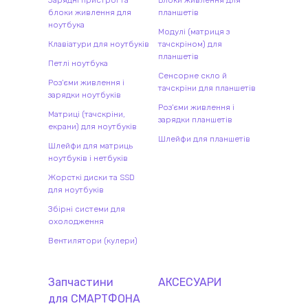
Зарядні пристрої та
Блоки живлення для
блоки живлення для
планшетів
ноутбука
Модулі (матриця з
Клавіатури для ноутбуків
тачскріном) для
планшетів
Петлі ноутбука
Сенсорне скло й
Роз'єми живлення і
тачскріни для планшетів
зарядки ноутбуків
Роз'єми живлення і
Матриці (тачскріни,
зарядки планшетів
екрани) для ноутбуків
Шлейфи для планшетів
Шлейфи для матриць
ноутбуків і нетбуків
Жорсткі диски та SSD
для ноутбуків
Збірні системи для
охолодження
Вентилятори (кулери)
Запчастини
АКСЕСУАРИ
для
СМАРТФОН
А